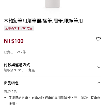
木軸鉛筆用削筆器/唇筆.眉筆.眼線筆用
超取滿NT$1,000免運
NT$100
已賣出：217件
付款與運送方式
超取滿NT$1,000免運
付款方式
商品特色
信用卡一次付款
商品特色
信用卡分期付款
無印良品唇筆、眉筆及眼線筆的專用削筆器，亦可做為化妝筆蓋
3 期 0 利率 每期
NT$33
21家銀行
使用。