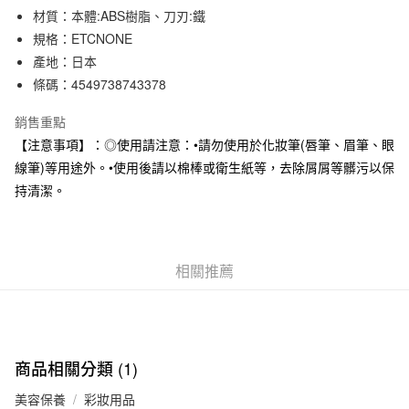
材質：本體:ABS樹脂、刀刃:鐵
合作金庫商業銀行
第一商業銀行
超商取貨付款
華南商業銀行
彰化商業銀行
規格：ETCNONE
LINE Pay
上海商業儲蓄銀行
台北富邦商業銀行
產地：日本
國泰世華商業銀行
兆豐國際商業銀行
條碼：4549738743378
Apple Pay
臺灣中小企業銀行
台中商業銀行
匯豐（台灣）商業銀行
華泰商業銀行
銷售重點
街口支付
聯邦商業銀行
遠東國際商業銀行
【注意事項】：◎使用請注意：•請勿使用於化妝筆(唇筆、眉筆、眼
元大商業銀行
永豐商業銀行
悠遊付
線筆)等用途外。•使用後請以棉棒或衛生紙等，去除屑屑等髒污以保
玉山商業銀行
星展（台灣）商業銀行
持清潔。
台新國際商業銀行
中國信託商業銀行
運送方式
台灣樂天信用卡公司
全家取貨付款
每筆NT$65，滿NT$1,000(含以上)免運費
相關推薦
付款後全家取貨
每筆NT$65，滿NT$1,000(含以上)免運費
7-11取貨付款
商品相關分類 (1)
每筆NT$65，滿NT$1,000(含以上)免運費
美容保養
彩妝用品
付款後7-11取貨