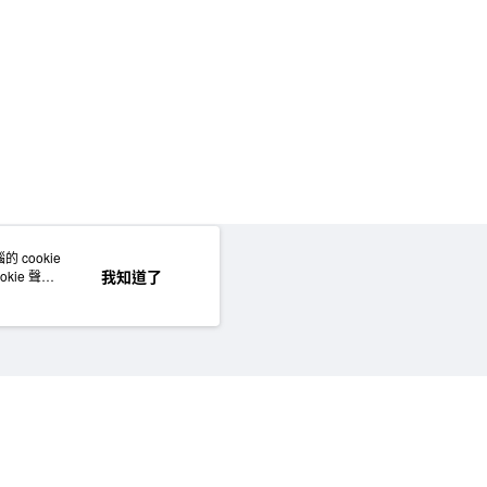
 cookie
網站地圖
我知道了
kie 聲明
©MUJI (Taiwan) Co., Ltd. All rights reserved.擁有及保留本網站所有權利。