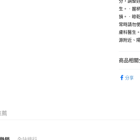
分，調整
台新國
生。‧握
台灣樂
運送方式
損。‧晾
常時請勿
全家取貨
膚科醫生
每筆NT$6
源附近、
付款後全
每筆NT$6
商品相關分
7-11取貨
美容保養
每筆NT$6
分享
付款後7-1
每筆NT$6
宅配
推薦
每筆NT$1
無印良品
免運費
熱銷
全站排行