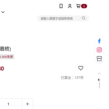
0
報
眉梳)
1,000免運
80
已賣出：137件