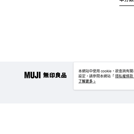
本網站中使用 cookie，欲查詢有關
設定，請參閱本網站「
隱私權條款
使用 cookie。
了解更多 >
TW-MWG1-67-247 Web2.0 Default (TW)
台灣