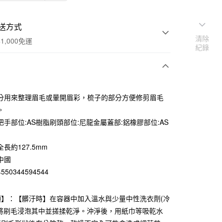
送方式
清除
1,000免運
紀錄
次付款
分用來整理眉毛或暈開眉彩，梳子的部分方便修剪眉毛
期付款
。
0 利率 每期
NT$60
21家銀行
把手部位:AS樹脂刷頭部位:尼龍金屬蓋部:鋁橡膠部位:AS
庫商業銀行
第一商業銀行
付款
業銀行
彰化商業銀行
長約127.5mm
業儲蓄銀行
台北富邦商業銀行
中國
華商業銀行
兆豐國際商業銀行
50344594544
小企業銀行
台中商業銀行
台灣）商業銀行
華泰商業銀行
業銀行
遠東國際商業銀行
項】：【髒汙時】在容器中加入溫水與少量中性洗衣劑(冷
業銀行
永豐商業銀行
。將刷毛浸泡其中並搓揉乾淨。沖淨後，用紙巾等吸乾水
業銀行
星展（台灣）商業銀行