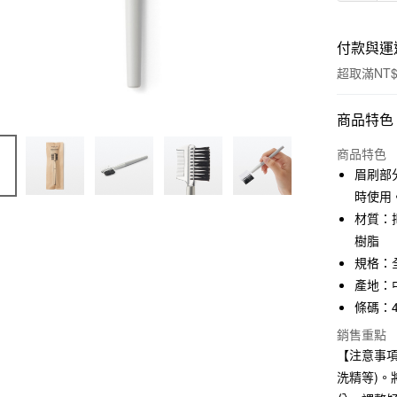
付款與運
超取滿NT$
付款方式
商品特色
信用卡一
商品特色
眉刷部
信用卡分
時使用
3 期 
材質：
樹脂
合作金
超商取貨
華南商
規格：全
LINE Pay
上海商
產地：
國泰世
條碼：45
Apple Pay
臺灣中
銷售重點
匯豐（
街口支付
聯邦商
【注意事
元大商
悠遊付
洗精等)
玉山商