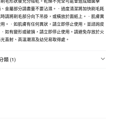
好刷毛形狀後充分陰乾。乾燥不完全可能會造成細菌孳
際商業銀行
中國信託商業銀行
柄、金屬部分請盡量不要沾濕。‧過度清潔將加快刷毛耗
天信用卡公司
乾時請將刷毛部分向下吊掛，或橫放於面紙上。‧肌膚異
使用。‧如肌膚有任何異狀，請立即停止使用，並諮詢皮
付款
。‧如有變形或破損，請立即停止使用。請避免存放於火
5，滿NT$1,000(含以上)免運費
陽光直射、高溫潮濕及幼兒易取得處。
家取貨
5，滿NT$1,000(含以上)免運費
類 (1)
付款
彩妝用品
5，滿NT$1,000(含以上)免運費
1取貨
5，滿NT$1,000(含以上)免運費
50，滿NT$2,000(含以上)免運費
門市自取