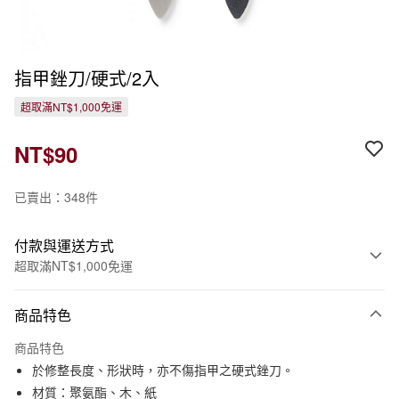
指甲銼刀/硬式/2入
超取滿NT$1,000免運
NT$90
已賣出：348件
付款與運送方式
超取滿NT$1,000免運
付款方式
商品特色
信用卡一次付款
商品特色
信用卡分期付款
於修整長度、形狀時，亦不傷指甲之硬式銼刀。
3 期 0 利率 每期
NT$30
21家銀行
材質：聚氨酯、木、紙