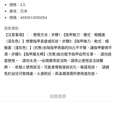
規格：2入
合作金庫商業銀行
第一商業銀行
超商取貨付款
華南商業銀行
彰化商業銀行
產地：日本
LINE Pay
上海商業儲蓄銀行
台北富邦商業銀行
條碼：4550512050254
國泰世華商業銀行
兆豐國際商業銀行
Apple Pay
臺灣中小企業銀行
台中商業銀行
銷售重點
匯豐（台灣）商業銀行
華泰商業銀行
【注意事項】：‧使用方法：步驟1.【指甲銼刀‧硬式‧粗糙面
街口支付
聯邦商業銀行
遠東國際商業銀行
（深灰色）】修整指甲長度或形狀。步驟2.【指甲銼刀‧軟式‧細
元大商業銀行
永豐商業銀行
悠遊付
緻面（淺灰色）】(另售)去除指甲表面的凹凸不平整，讓指甲變得平
玉山商業銀行
星展（台灣）商業銀行
滑。步驟3.【指甲磨光棒】(另售)拋光賦予指甲自然光澤。‧請勿過
台新國際商業銀行
中國信託商業銀行
運送方式
台灣樂天信用卡公司
度使用。‧請勿水洗。•出現異常狀況時，請停止使用並洽詢醫
全家取貨付款
師。‧依個人使用狀況，可能會導致提前劣化，敬請見諒。‧請避
每筆NT$65，滿NT$1,000(含以上)免運費
免於幼兒可取得處、火源附近、高溫潮濕場所使用或存放。
付款後全家取貨
每筆NT$65，滿NT$1,000(含以上)免運費
相關推薦
7-11取貨付款
每筆NT$65，滿NT$1,000(含以上)免運費
付款後7-11取貨