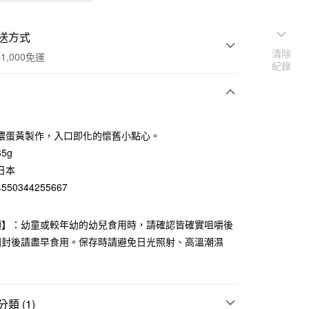
送方式
清除
1,000免運
紀錄
次付款
濃蛋黃製作，入口即化的懷舊小點心。
期付款
5g
0 利率 每期
NT$16
21家銀行
日本
50344255667
庫商業銀行
第一商業銀行
付款
業銀行
彰化商業銀行
業儲蓄銀行
台北富邦商業銀行
項】：幼童或較年幼的幼兒食用時，請確認皆確實咀嚼後
華商業銀行
兆豐國際商業銀行
開封後請盡早食用。保存時請避免日光照射、高溫潮濕
小企業銀行
台中商業銀行
台灣）商業銀行
華泰商業銀行
業銀行
遠東國際商業銀行
業銀行
永豐商業銀行
類 (1)
業銀行
星展（台灣）商業銀行