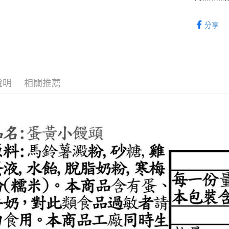
台新國
食品
糖
台灣樂
運送方式
分享
全家取貨
每筆NT$6
付款後全
說明
相關推薦
每筆NT$6
7-11取貨
每筆NT$6
付款後7-1
每筆NT$6
宅配
每筆NT$1
無印良品
免運費