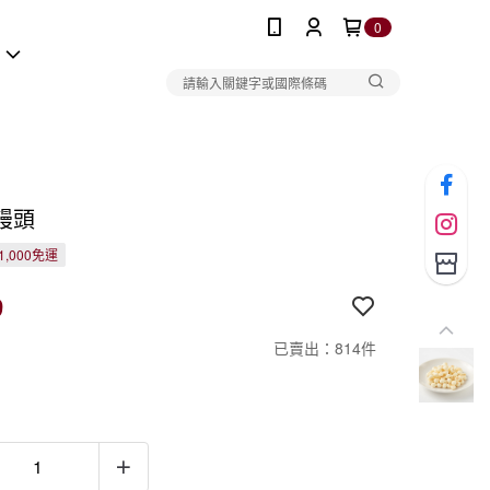
0
報
饅頭
1,000免運
9
已賣出：814件