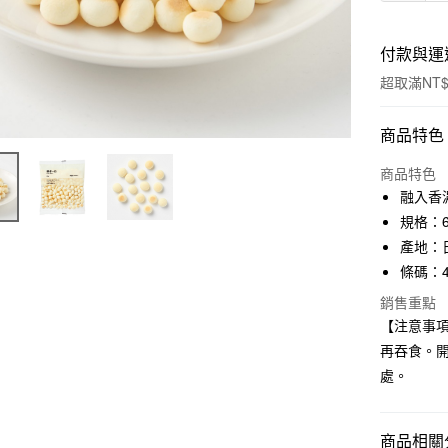
付款與運
超取滿NT$
付款方式
商品特色
信用卡一
商品特色
融入香
信用卡分
規格：6
3 期 
產地：
條碼：45
合作金
超商取貨
華南商
銷售重點
LINE Pay
上海商
【注意事
國泰世
再吞食。
Apple Pay
臺灣中
處。
匯豐（
街口支付
聯邦商
元大商
悠遊付
商品相關分
玉山商