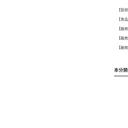
【投保
【食品登
【廠
【廠商電
【廠商
本分類