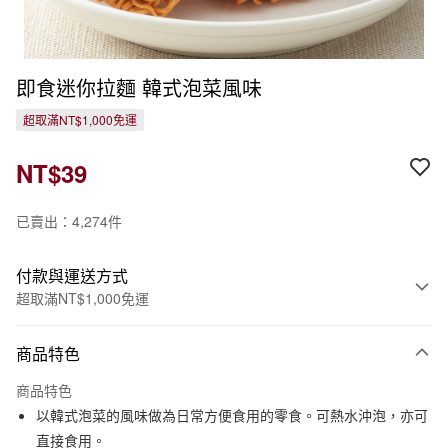
即食迷你拉麵 韓式泡菜風味
超取滿NT$1,000免運
NT$39
已賣出：4,274件
付款與運送方式
超取滿NT$1,000免運
付款方式
商品特色
信用卡一次付款
商品特色
信用卡分期付款
以韓式泡菜的風味做為日常方便食用的零食。可熱水沖泡，亦可
3 期 0 利率 每期
NT$13
21家銀行
直接食用。