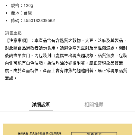
規格：120g
合作金庫商業銀行
第一商業銀行
超商取貨付款
華南商業銀行
彰化商業銀行
產地：台灣
LINE Pay
上海商業儲蓄銀行
台北富邦商業銀行
條碼：4550182839562
國泰世華商業銀行
兆豐國際商業銀行
Apple Pay
臺灣中小企業銀行
台中商業銀行
銷售重點
匯豐（台灣）商業銀行
華泰商業銀行
【注意事項】：本產品含有含麩質之穀物、大豆、芝麻及其製品，
街口支付
聯邦商業銀行
遠東國際商業銀行
對此類食品過敏者請勿食用。請避免陽光直射及高溫潮濕處。開封
元大商業銀行
永豐商業銀行
悠遊付
後請盡早食用。內包裝封口處偶會出現夾麵現象，品質無虞。包裝
玉山商業銀行
星展（台灣）商業銀行
內側可能有白色油脂，為油炸油冷卻後附著，屬正常現象品質無
台新國際商業銀行
中國信託商業銀行
運送方式
台灣樂天信用卡公司
虞。由於產品特性，產品上會有炸焦的麵體附著，屬正常現象品質
全家取貨付款
無虞。
每筆NT$65，滿NT$1,000(含以上)免運費
付款後全家取貨
每筆NT$65，滿NT$1,000(含以上)免運費
詳細說明
相關推薦
7-11取貨付款
每筆NT$65，滿NT$1,000(含以上)免運費
付款後7-11取貨