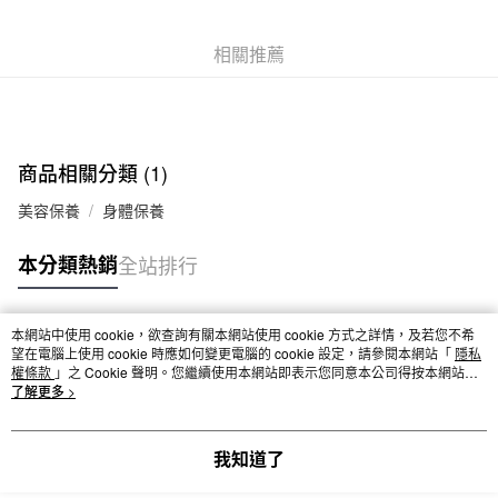
每筆NT$65，滿NT$1,000(含以上)免運費
相關推薦
宅配
每筆NT$150，滿NT$2,000(含以上)免運費
無印良品門市自取
商品相關分類 (1)
免運費
美容保養
身體保養
本分類熱銷
全站排行
本網站中使用 cookie，欲查詢有關本網站使用 cookie 方式之詳情，及若您不希
熱門標籤
望在電腦上使用 cookie 時應如何變更電腦的 cookie 設定，請參閱本網站「
隱私
權條款
」之 Cookie 聲明。您繼續使用本網站即表示您同意本公司得按本網站使
用條款之 Cookie 聲明使用 cookie。
了解更多 >
我知道了