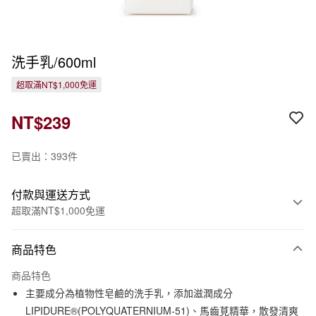
洗手乳/600ml
超取滿NT$1,000免運
NT$239
已賣出：393件
付款與運送方式
超取滿NT$1,000免運
付款方式
商品特色
信用卡一次付款
商品特色
信用卡分期付款
主要成分為植物性皂鹼的洗手乳，添加滋潤成分
3 期 0 利率 每期
NT$79
21家銀行
LIPIDURE®(POLYQUATERNIUM-51)、馬齒莧精華，散發清爽