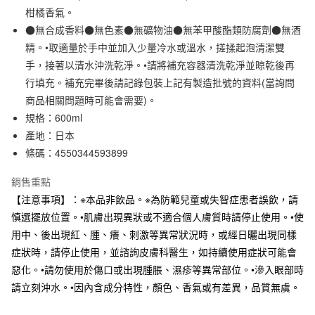
柑橘香氣。
合作金庫商業銀行
第一商業銀行
超商取貨付款
華南商業銀行
彰化商業銀行
●無合成香料●無色素●無礦物油●無苯甲酸酯類防腐劑●無酒
LINE Pay
上海商業儲蓄銀行
台北富邦商業銀行
精。•取適量於手中並加入少量冷水或溫水，搓揉起泡清潔雙
國泰世華商業銀行
兆豐國際商業銀行
手，接著以清水沖洗乾淨。•請將補充容器清洗乾淨並晾乾後再
Apple Pay
臺灣中小企業銀行
台中商業銀行
行填充。補充完畢後請記錄包裝上記有製造批號的資料(當詢問
匯豐（台灣）商業銀行
華泰商業銀行
街口支付
商品相關問題時可能會需要)。
聯邦商業銀行
遠東國際商業銀行
規格：600ml
元大商業銀行
永豐商業銀行
悠遊付
玉山商業銀行
星展（台灣）商業銀行
產地：日本
台新國際商業銀行
中國信託商業銀行
條碼：4550344593899
運送方式
台灣樂天信用卡公司
全家取貨付款
銷售重點
每筆NT$65，滿NT$1,000(含以上)免運費
【注意事項】：※本品非飲品。※為防範兒童或失智症患者誤飲，請
慎選擺放位置。•肌膚出現異狀或不適合個人膚質時請停止使用。•使
付款後全家取貨
用中、後出現紅、腫、癢、刺激等異常狀況時，或經日曬出現同樣
每筆NT$65，滿NT$1,000(含以上)免運費
症狀時，請停止使用，並諮詢皮膚科醫生，如持續使用症狀可能會
7-11取貨付款
惡化。•請勿使用於傷口或出現腫脹、濕疹等異常部位。•滲入眼部時
請立刻沖水。•因內含成分特性，顏色、香氣或有差異，品質無虞。
每筆NT$65，滿NT$1,000(含以上)免運費
付款後7-11取貨