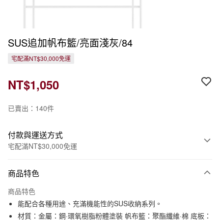
SUS追加帆布籃/亮面淺灰/84
宅配滿NT$30,000免運
NT$1,050
已賣出：140件
付款與運送方式
宅配滿NT$30,000免運
付款方式
商品特色
信用卡一次付款
商品特色
信用卡分期付款
能配合各種用途、充滿機能性的SUS收納系列。
3 期 0 利率 每期
NT$350
21家銀行
材質：金屬：鋼·環氧樹脂粉體塗裝 帆布籃：聚酯纖維·棉 底板：