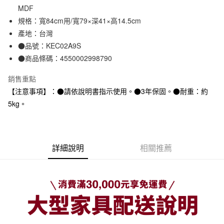
MDF
合作金庫商業銀行
第一商業銀行
LINE Pay
華南商業銀行
彰化商業銀行
規格：寬84cm用/寬79×深41×高14.5cm
Apple Pay
上海商業儲蓄銀行
台北富邦商業銀行
產地：台灣
國泰世華商業銀行
兆豐國際商業銀行
●品號：KEC02A9S
街口支付
臺灣中小企業銀行
台中商業銀行
●商品條碼：4550002998790
匯豐（台灣）商業銀行
華泰商業銀行
悠遊付
聯邦商業銀行
遠東國際商業銀行
銷售重點
元大商業銀行
永豐商業銀行
【注意事項】：●請依說明書指示使用。●3年保固。●耐重：約
運送方式
玉山商業銀行
星展（台灣）商業銀行
5kg。
台新國際商業銀行
中國信託商業銀行
大型家具配送
查看運費
台灣樂天信用卡公司
滿 NT$30,000 (含以上) 免運費
詳細說明
相關推薦