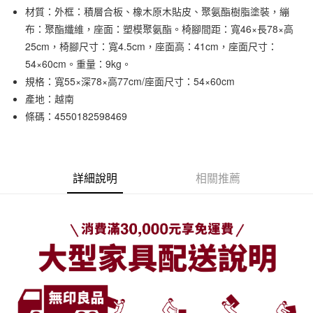
材質：外框：積層合板、橡木原木貼皮、聚氨酯樹脂塗裝，繃
合作金庫商業銀行
第一商業銀行
LINE Pay
華南商業銀行
彰化商業銀行
布：聚酯纖維，座面：塑模聚氨酯。椅腳間距：寬46×長78×高
Apple Pay
上海商業儲蓄銀行
台北富邦商業銀行
25cm，椅腳尺寸：寬4.5cm，座面高：41cm，座面尺寸：
國泰世華商業銀行
兆豐國際商業銀行
54×60cm。重量：9kg。
街口支付
臺灣中小企業銀行
台中商業銀行
規格：寬55×深78×高77cm/座面尺寸：54×60cm
匯豐（台灣）商業銀行
華泰商業銀行
悠遊付
產地：越南
聯邦商業銀行
遠東國際商業銀行
條碼：4550182598469
元大商業銀行
永豐商業銀行
運送方式
玉山商業銀行
星展（台灣）商業銀行
台新國際商業銀行
中國信託商業銀行
大型家具配送
查看運費
台灣樂天信用卡公司
滿 NT$30,000 (含以上) 免運費
詳細說明
相關推薦