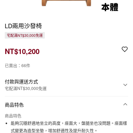
LD兩用沙發椅
宅配滿NT$30,000免運
NT$10,200
已賣出：66件
付款與運送方式
宅配滿NT$30,000免運
付款方式
商品特色
信用卡一次付款
商品特色
信用卡分期付款
能夠沉穩舒適地坐立的高度，座面大，盤腿坐也沒問題。座面樣
3 期 0 利率 每期
NT$3,400
21家銀行
式變更為造型坐墊，增加舒適性及提升耐久性。