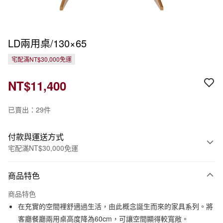
LD兩用桌/130×65
宅配滿NT$30,000免運
NT$11,400
已賣出：29件
付款與運送方式
宅配滿NT$30,000免運
付款方式
商品特色
信用卡一次付款
商品特色
信用卡分期付款
在充實的空間裡舒適過生活，由此概念誕生而來的家具系列。將
3 期 0 利率 每期
NT$3,800
21家銀行
客廳餐廳兩用桌高度降為60cm，可讓空間顯得較寬敞。