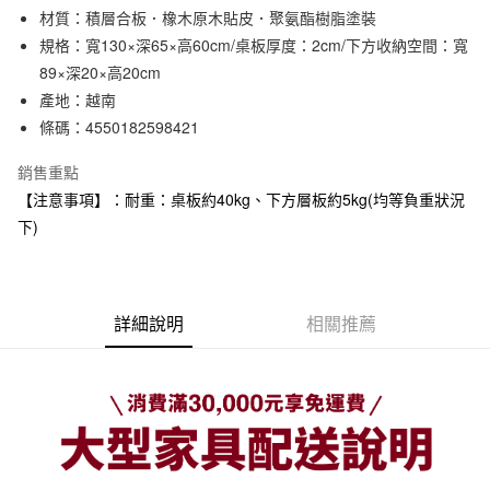
材質：積層合板．橡木原木貼皮．聚氨酯樹脂塗裝
合作金庫商業銀行
第一商業銀行
LINE Pay
華南商業銀行
彰化商業銀行
規格：寬130×深65×高60cm/桌板厚度：2cm/下方收納空間：寬
Apple Pay
上海商業儲蓄銀行
台北富邦商業銀行
89×深20×高20cm
國泰世華商業銀行
兆豐國際商業銀行
產地：越南
街口支付
臺灣中小企業銀行
台中商業銀行
條碼：4550182598421
匯豐（台灣）商業銀行
華泰商業銀行
悠遊付
聯邦商業銀行
遠東國際商業銀行
銷售重點
元大商業銀行
永豐商業銀行
【注意事項】：耐重：桌板約40kg、下方層板約5kg(均等負重狀況
運送方式
玉山商業銀行
星展（台灣）商業銀行
下)
台新國際商業銀行
中國信託商業銀行
大型家具配送
查看運費
台灣樂天信用卡公司
滿 NT$30,000 (含以上) 免運費
詳細說明
相關推薦