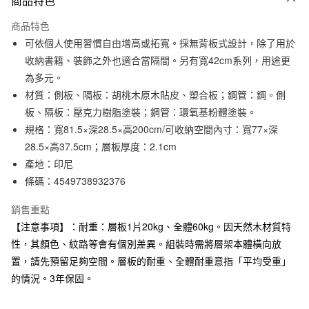
商品特色
信用卡一次付款
商品特色
信用卡分期付款
可依個人使用習慣自由增高或拓寬。採無背板式設計，除了用於
3 期 0 利率 每期
NT$2,996
21家銀行
收納書籍、裝飾之外也適合當隔間。另有寬42cm系列，用途更
為多元。
合作金庫商業銀行
第一商業銀行
LINE Pay
華南商業銀行
彰化商業銀行
材質：側板、隔板：胡桃木原木貼皮、塑合板；鋼管：鋼。側
Apple Pay
上海商業儲蓄銀行
台北富邦商業銀行
板、隔板：壓克力樹脂塗裝；鋼管：環氧基粉體塗裝。
國泰世華商業銀行
兆豐國際商業銀行
規格：寬81.5×深28.5×高200cm/可收納空間內寸：寬77×深
街口支付
臺灣中小企業銀行
台中商業銀行
28.5×高37.5cm；層板厚度：2.1cm
匯豐（台灣）商業銀行
華泰商業銀行
悠遊付
產地：印尼
聯邦商業銀行
遠東國際商業銀行
條碼：4549738932376
元大商業銀行
永豐商業銀行
運送方式
玉山商業銀行
星展（台灣）商業銀行
銷售重點
台新國際商業銀行
中國信託商業銀行
大型家具配送
查看運費
台灣樂天信用卡公司
【注意事項】：耐重：層板1片20kg、全體60kg。因天然木材質特
滿 NT$30,000 (含以上) 免運費
性，其顏色、紋路等會有個別差異。組裝時需將層架本體橫向放
置，請先預留足夠空間。層板的耐重、全體耐重意指「平均受重」
的情況。3年保固。