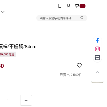
0
報
橫桿/不鏽鋼/84cm
0,000免運
50
已賣出：542件