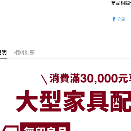
台新國
商品相關分
台灣樂
大型家具
收納
S
滿 NT$30
分享
期間限定
元
說明
相關推薦