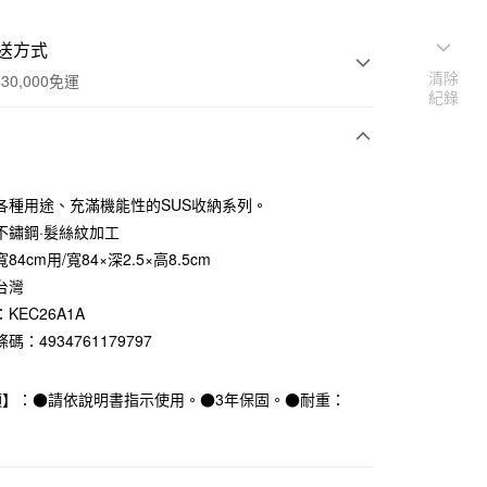
送方式
清除
30,000免運
紀錄
次付款
各種用途、充滿機能性的SUS收納系列。
期付款
不鏽鋼·髮絲紋加工
0 利率 每期
NT$216
21家銀行
84cm用/寬84×深2.5×高8.5cm
台灣
庫商業銀行
第一商業銀行
業銀行
彰化商業銀行
KEC26A1A
業儲蓄銀行
台北富邦商業銀行
碼：4934761179797
華商業銀行
兆豐國際商業銀行
小企業銀行
台中商業銀行
項】：●請依說明書指示使用。●3年保固。●耐重：
台灣）商業銀行
華泰商業銀行
業銀行
遠東國際商業銀行
業銀行
永豐商業銀行
業銀行
星展（台灣）商業銀行