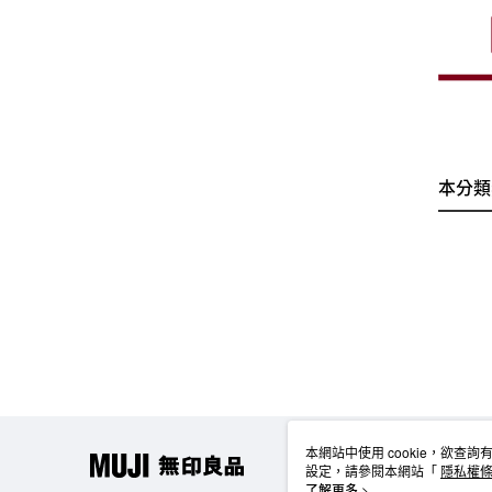
本分類
本網站中使用 cookie，欲查詢有
設定，請參閱本網站「
隱私權
使用 cookie。
了解更多 >