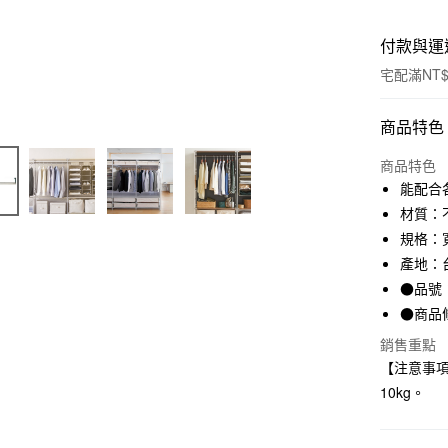
付款與運
宅配滿NT$
付款方式
商品特色
信用卡一
商品特色
能配合
信用卡分
材質：
3 期 
規格：寬
產地：
合作金
LINE Pay
華南商
●品號：
Apple Pay
上海商
●商品條
國泰世
街口支付
銷售重點
臺灣中
【注意事
匯豐（
悠遊付
聯邦商
10kg。
元大商
玉山商
運送方式