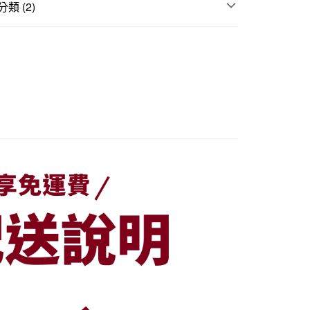
際商業銀行
中國信託商業銀行
類 (2)
天信用卡公司
配送
查看運費
US層架系列
,000 (含以上) 免運費
｜多項優惠
指定SUS系列、收納用品 滿5000現抵500