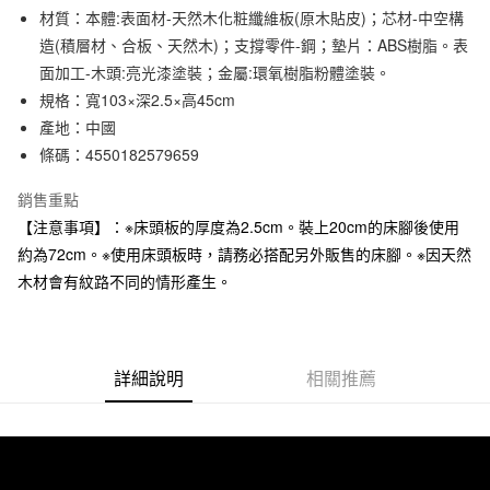
材質：本體:表面材-天然木化粧纖維板(原木貼皮)；芯材-中空構
合作金庫商業銀行
第一商業銀行
LINE Pay
華南商業銀行
彰化商業銀行
造(積層材、合板、天然木)；支撐零件-鋼；墊片：ABS樹脂。表
Apple Pay
上海商業儲蓄銀行
台北富邦商業銀行
面加工-木頭:亮光漆塗裝；金屬:環氧樹脂粉體塗裝。
國泰世華商業銀行
兆豐國際商業銀行
規格：寬103×深2.5×高45cm
街口支付
臺灣中小企業銀行
台中商業銀行
產地：中國
匯豐（台灣）商業銀行
華泰商業銀行
悠遊付
條碼：4550182579659
聯邦商業銀行
遠東國際商業銀行
元大商業銀行
永豐商業銀行
銷售重點
運送方式
玉山商業銀行
星展（台灣）商業銀行
【注意事項】：※床頭板的厚度為2.5cm。裝上20cm的床腳後使用
台新國際商業銀行
中國信託商業銀行
大型家具配送
查看運費
台灣樂天信用卡公司
約為72cm。※使用床頭板時，請務必搭配另外販售的床腳。※因天然
滿 NT$30,000 (含以上) 免運費
木材會有紋路不同的情形產生。
詳細說明
相關推薦