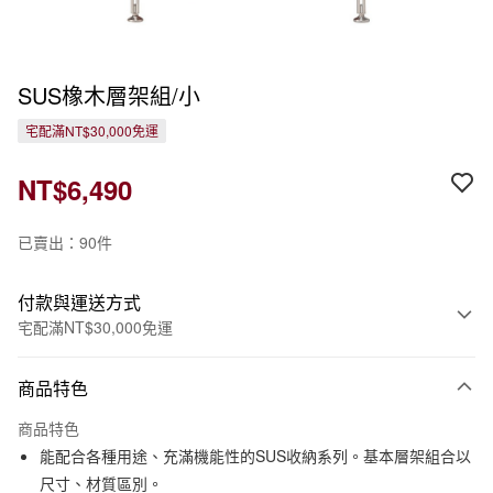
SUS橡木層架組/小
宅配滿NT$30,000免運
NT$6,490
已賣出：90件
付款與運送方式
宅配滿NT$30,000免運
付款方式
商品特色
信用卡一次付款
商品特色
信用卡分期付款
能配合各種用途、充滿機能性的SUS收納系列。基本層架組合以
3 期 0 利率 每期
NT$2,163
21家銀行
尺寸、材質區別。