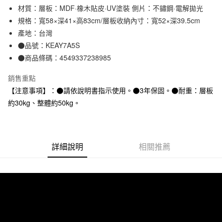
材質：層板：MDF·橡木貼皮·UV塗裝 側片：不鏽鋼·電解拋光
合作金庫商業銀行
第一商業銀行
LINE Pay
華南商業銀行
彰化商業銀行
規格：寬58×深41×高83cm/層板收納內寸：寬52×深39.5cm
Apple Pay
上海商業儲蓄銀行
台北富邦商業銀行
產地：台灣
國泰世華商業銀行
兆豐國際商業銀行
●品號：KEAY7A5S
街口支付
臺灣中小企業銀行
台中商業銀行
●商品條碼：4549337238985
匯豐（台灣）商業銀行
華泰商業銀行
悠遊付
聯邦商業銀行
遠東國際商業銀行
銷售重點
元大商業銀行
永豐商業銀行
【注意事項】：●請依說明書指示使用。●3年保固。●耐重：層板
運送方式
玉山商業銀行
星展（台灣）商業銀行
約30kg、整體約50kg。
台新國際商業銀行
中國信託商業銀行
大型家具配送
查看運費
台灣樂天信用卡公司
滿 NT$30,000 (含以上) 免運費
詳細說明
相關推薦