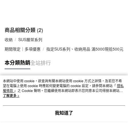
商品相關分類 (2)
收納
SUS層架系列
期間限定｜多項優惠
指定SUS系列、收納用品 滿5000現抵500元
本分類熱銷
全站排行
本網站中使用 cookie，欲查詢有關本網站使用 cookie 方式之詳情，及若您不希
熱門標籤
望在電腦上使用 cookie 時應如何變更電腦的 cookie 設定，請參閱本網站「
隱私
權條款
」之 Cookie 聲明。您繼續使用本網站即表示您同意本公司得按本網站使
用條款之 Cookie 聲明使用 cookie。
了解更多 >
我知道了