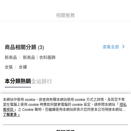
付款後全家取貨
每筆NT$65，滿NT$1,000(含以上)免運費
相關推薦
7-11取貨付款
每筆NT$65，滿NT$1,000(含以上)免運費
付款後7-11取貨
商品相關分類 (3)
查看全部
每筆NT$65，滿NT$1,000(含以上)免運費
新商品
新商品｜衣料服飾
宅配
女裝
女襪
每筆NT$150，滿NT$2,000(含以上)免運費
本分類熱銷
全站排行
無印良品門市自取
免運費
本網站中使用 cookie，欲查詢有關本網站使用 cookie 方式之詳情，及若您不希
熱門標籤
望在電腦上使用 cookie 時應如何變更電腦的 cookie 設定，請參閱本網站「
隱私
權條款
」之 Cookie 聲明。您繼續使用本網站即表示您同意本公司得按本網站使
用條款之 Cookie 聲明使用 cookie。
了解更多 >