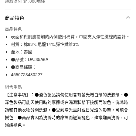
超取滿NT$1,000免運
付款方式
商品特色
信用卡一次付款
商品特色
信用卡分期付款
表面和與肌膚接觸的內側使用棉質，中間夾入彈性織線的設計。
3 期 0 利率 每期
NT$33
21家銀行
材質：棉83%,尼龍14%,彈性纖維3%
產地：泰國
合作金庫商業銀行
第一商業銀行
超商取貨付款
華南商業銀行
彰化商業銀行
●品號：DAJ35A6A
LINE Pay
上海商業儲蓄銀行
台北富邦商業銀行
●商品條碼：
國泰世華商業銀行
兆豐國際商業銀行
4550723430227
Apple Pay
臺灣中小企業銀行
台中商業銀行
匯豐（台灣）商業銀行
華泰商業銀行
銷售重點
街口支付
聯邦商業銀行
遠東國際商業銀行
【注意事項】：●淺色製品請勿使用含有螢光增白劑的洗滌劑。●
元大商業銀行
永豐商業銀行
悠遊付
深色製品可能因使用時的摩擦或在濡濕狀態下接觸而染色。洗滌時
玉山商業銀行
星展（台灣）商業銀行
請和其他衣物分開洗滌。●受到陽光直射或日光燈的影響，可能會
台新國際商業銀行
中國信託商業銀行
運送方式
台灣樂天信用卡公司
變色。●商品會因為洗滌時的摩擦而逐漸褪色，建議翻面洗滌，可
全家取貨付款
減緩褪色。
每筆NT$65，滿NT$1,000(含以上)免運費