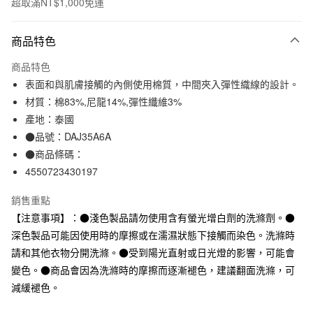
超取滿NT$1,000免運
付款方式
商品特色
信用卡一次付款
商品特色
信用卡分期付款
表面和與肌膚接觸的內側使用棉質，中間夾入彈性織線的設計。
3 期 0 利率 每期
NT$33
21家銀行
材質：棉83%,尼龍14%,彈性纖維3%
產地：泰國
合作金庫商業銀行
第一商業銀行
超商取貨付款
華南商業銀行
彰化商業銀行
●品號：DAJ35A6A
LINE Pay
上海商業儲蓄銀行
台北富邦商業銀行
●商品條碼：
國泰世華商業銀行
兆豐國際商業銀行
4550723430197
Apple Pay
臺灣中小企業銀行
台中商業銀行
匯豐（台灣）商業銀行
華泰商業銀行
銷售重點
街口支付
聯邦商業銀行
遠東國際商業銀行
【注意事項】：●淺色製品請勿使用含有螢光增白劑的洗滌劑。●
元大商業銀行
永豐商業銀行
悠遊付
深色製品可能因使用時的摩擦或在濡濕狀態下接觸而染色。洗滌時
玉山商業銀行
星展（台灣）商業銀行
請和其他衣物分開洗滌。●受到陽光直射或日光燈的影響，可能會
台新國際商業銀行
中國信託商業銀行
運送方式
台灣樂天信用卡公司
變色。●商品會因為洗滌時的摩擦而逐漸褪色，建議翻面洗滌，可
全家取貨付款
減緩褪色。
每筆NT$65，滿NT$1,000(含以上)免運費