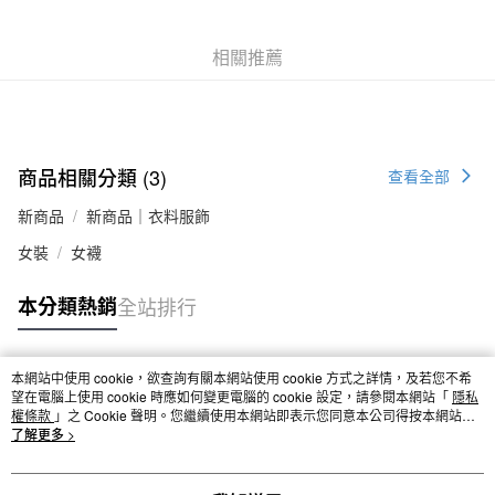
付款後全家取貨
每筆NT$65，滿NT$1,000(含以上)免運費
相關推薦
7-11取貨付款
每筆NT$65，滿NT$1,000(含以上)免運費
付款後7-11取貨
商品相關分類 (3)
查看全部
每筆NT$65，滿NT$1,000(含以上)免運費
新商品
新商品｜衣料服飾
宅配
女裝
女襪
每筆NT$150，滿NT$2,000(含以上)免運費
本分類熱銷
全站排行
無印良品門市自取
免運費
本網站中使用 cookie，欲查詢有關本網站使用 cookie 方式之詳情，及若您不希
熱門標籤
望在電腦上使用 cookie 時應如何變更電腦的 cookie 設定，請參閱本網站「
隱私
權條款
」之 Cookie 聲明。您繼續使用本網站即表示您同意本公司得按本網站使
用條款之 Cookie 聲明使用 cookie。
了解更多 >