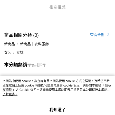
付款後全家取貨
相關推薦
每筆NT$65，滿NT$1,000(含以上)免運費
7-11取貨付款
每筆NT$65，滿NT$1,000(含以上)免運費
商品相關分類 (3)
查看全部
付款後7-11取貨
新商品
新商品｜衣料服飾
每筆NT$65，滿NT$1,000(含以上)免運費
女裝
女襪
宅配
每筆NT$150，滿NT$2,000(含以上)免運費
本分類熱銷
全站排行
無印良品門市自取
免運費
本網站中使用 cookie，欲查詢有關本網站使用 cookie 方式之詳情，及若您不希
熱門標籤
望在電腦上使用 cookie 時應如何變更電腦的 cookie 設定，請參閱本網站「
隱私
權條款
」之 Cookie 聲明。您繼續使用本網站即表示您同意本公司得按本網站使
用條款之 Cookie 聲明使用 cookie。
了解更多 >
我知道了