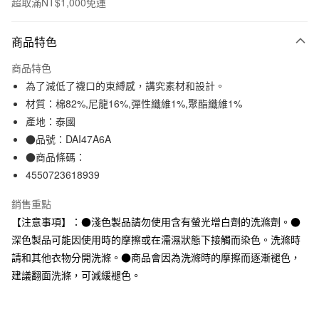
超取滿NT$1,000免運
付款方式
商品特色
信用卡一次付款
商品特色
信用卡分期付款
為了減低了襪口的束縛感，講究素材和設計。
3 期 0 利率 每期
NT$33
21家銀行
材質：棉82%,尼龍16%,彈性纖維1%,聚酯纖維1%
產地：泰國
合作金庫商業銀行
第一商業銀行
超商取貨付款
華南商業銀行
彰化商業銀行
●品號：DAI47A6A
LINE Pay
上海商業儲蓄銀行
台北富邦商業銀行
●商品條碼：
國泰世華商業銀行
兆豐國際商業銀行
4550723618939
Apple Pay
臺灣中小企業銀行
台中商業銀行
匯豐（台灣）商業銀行
華泰商業銀行
銷售重點
街口支付
聯邦商業銀行
遠東國際商業銀行
【注意事項】：●淺色製品請勿使用含有螢光增白劑的洗滌劑。●
元大商業銀行
永豐商業銀行
悠遊付
深色製品可能因使用時的摩擦或在濡濕狀態下接觸而染色。洗滌時
玉山商業銀行
星展（台灣）商業銀行
請和其他衣物分開洗滌。●商品會因為洗滌時的摩擦而逐漸褪色，
台新國際商業銀行
中國信託商業銀行
運送方式
台灣樂天信用卡公司
建議翻面洗滌，可減緩褪色。
全家取貨付款
每筆NT$65，滿NT$1,000(含以上)免運費