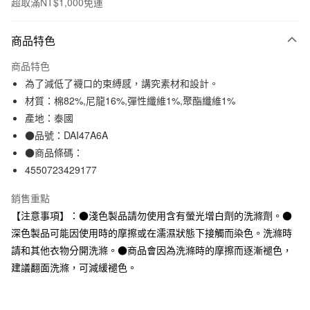
超取滿NT$1,000免運
付款方式
商品特色
信用卡一次付款
商品特色
信用卡分期付款
為了減低了襪口的束縛感，講究素材和設計。
3 期 0 利率 每期
NT$33
21家銀行
材質：棉82%,尼龍16%,彈性纖維1%,聚酯纖維1%
產地：泰國
合作金庫商業銀行
第一商業銀行
超商取貨付款
華南商業銀行
彰化商業銀行
●品號：DAI47A6A
LINE Pay
上海商業儲蓄銀行
台北富邦商業銀行
●商品條碼：
國泰世華商業銀行
兆豐國際商業銀行
4550723429177
Apple Pay
臺灣中小企業銀行
台中商業銀行
匯豐（台灣）商業銀行
華泰商業銀行
銷售重點
街口支付
聯邦商業銀行
遠東國際商業銀行
【注意事項】：●淺色製品請勿使用含有螢光增白劑的洗滌劑。●
元大商業銀行
永豐商業銀行
悠遊付
深色製品可能因使用時的摩擦或在濡濕狀態下接觸而染色。洗滌時
玉山商業銀行
星展（台灣）商業銀行
請和其他衣物分開洗滌。●商品會因為洗滌時的摩擦而逐漸褪色，
台新國際商業銀行
中國信託商業銀行
運送方式
台灣樂天信用卡公司
建議翻面洗滌，可減緩褪色。
全家取貨付款
每筆NT$65，滿NT$1,000(含以上)免運費