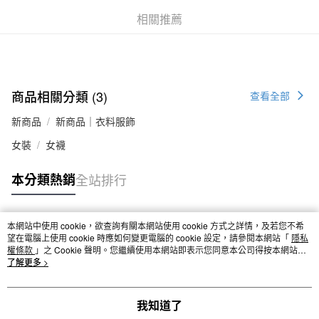
付款後全家取貨
相關推薦
每筆NT$65，滿NT$1,000(含以上)免運費
7-11取貨付款
每筆NT$65，滿NT$1,000(含以上)免運費
商品相關分類 (3)
查看全部
付款後7-11取貨
新商品
新商品｜衣料服飾
每筆NT$65，滿NT$1,000(含以上)免運費
女裝
女襪
宅配
每筆NT$150，滿NT$2,000(含以上)免運費
本分類熱銷
全站排行
無印良品門市自取
免運費
本網站中使用 cookie，欲查詢有關本網站使用 cookie 方式之詳情，及若您不希
熱門標籤
望在電腦上使用 cookie 時應如何變更電腦的 cookie 設定，請參閱本網站「
隱私
權條款
」之 Cookie 聲明。您繼續使用本網站即表示您同意本公司得按本網站使
用條款之 Cookie 聲明使用 cookie。
了解更多 >
我知道了