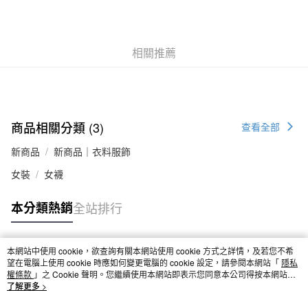
付款後全家取貨
每筆NT$65，滿NT$1,000(含以上)免運費
相關推薦
7-11取貨付款
每筆NT$65，滿NT$1,000(含以上)免運費
付款後7-11取貨
每筆NT$65，滿NT$1,000(含以上)免運費
商品相關分類 (3)
查看全部
宅配
新商品
新商品｜衣料服飾
每筆NT$150，滿NT$2,000(含以上)免運費
女裝
女襪
無印良品門市自取
本分類熱銷
全站排行
免運費
本網站中使用 cookie，欲查詢有關本網站使用 cookie 方式之詳情，及若您不希
熱門標籤
望在電腦上使用 cookie 時應如何變更電腦的 cookie 設定，請參閱本網站「
隱私
權條款
」之 Cookie 聲明。您繼續使用本網站即表示您同意本公司得按本網站使
用條款之 Cookie 聲明使用 cookie。
了解更多 >