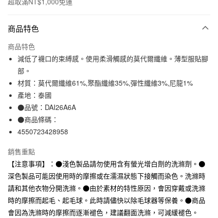
超取滿NT$1,000免運
付款方式
商品特色
信用卡一次付款
商品特色
信用卡分期付款
減低了襪口的束縛感。使用柔滑觸感的莫代爾纖維。薄型服貼腳
3 期 0 利率 每期
NT$33
21家銀行
部。
材質：莫代爾纖維61%,聚酯纖維35%,彈性纖維3%,尼龍1%
合作金庫商業銀行
第一商業銀行
超商取貨付款
華南商業銀行
彰化商業銀行
產地：泰國
LINE Pay
上海商業儲蓄銀行
台北富邦商業銀行
●品號：DAI26A6A
國泰世華商業銀行
兆豐國際商業銀行
●商品條碼：
Apple Pay
臺灣中小企業銀行
台中商業銀行
4550723428958
匯豐（台灣）商業銀行
華泰商業銀行
街口支付
聯邦商業銀行
遠東國際商業銀行
銷售重點
元大商業銀行
永豐商業銀行
悠遊付
【注意事項】：●淺色製品請勿使用含有螢光增白劑的洗滌劑。●
玉山商業銀行
星展（台灣）商業銀行
深色製品可能因使用時的摩擦或在濡濕狀態下接觸而染色。洗滌時
台新國際商業銀行
中國信託商業銀行
運送方式
台灣樂天信用卡公司
請和其他衣物分開洗滌。●由於素材的特性原因，會因穿戴或洗滌
全家取貨付款
時的摩擦而起毛、起毛球。此時請儘快以除毛球器等保養。●商品
每筆NT$65，滿NT$1,000(含以上)免運費
會因為洗滌時的摩擦而逐漸褪色，建議翻面洗滌，可減緩褪色。