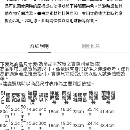
全家取貨付款
品可能因使用時的摩擦或在濡濕狀態下接觸而染色。洗滌時請和其
每筆NT$65，滿NT$1,000(含以上)免運費
他衣物分開洗滌。●由於素材的特性原因，會因穿戴或洗滌時的摩
擦而起毛、起毛球。此時請儘快以除毛球器等保養。
付款後全家取貨
每筆NT$65，滿NT$1,000(含以上)免運費
7-11取貨付款
詳細說明
相關推薦
每筆NT$65，滿NT$1,000(含以上)免運費
付款後7-11取貨
(為商品平放後之實際測量數據)
下表為商品尺寸表
每筆NT$65，滿NT$1,000(含以上)免運費
商品附帶之紙質吊牌尺寸，係依顧客身形提供之建議參考，僅作
為舒適穿著之推薦指引，實際尺寸感受仍應以個人試穿體驗為
準。
宅配
※建議選購時以商品尺寸表作為主要判斷依據。
每筆NT$150，滿NT$2,000(含以上)免運費
SI
褲襠
腰至
前股
後股
前後股
腰
腰頭
臀
褲襠
後腰至
Z
總長
褲襠
襠弧
襠弧
襠總弧
無印良品門市自取
圍
寬度
圍
以下
褲襠長
E
度
長
長
長
長
免運費
39
50
2.3c
14.9c
24c
18.3c
23.1c
80
c
c
18cm
22cm
41.4cm
m
m
m
m
m
m
m
41
54
2.3c
15.9c
30c
19.3c
24.1c
90
c
c
19cm
23cm
43.4cm
m
m
m
m
m
m
m