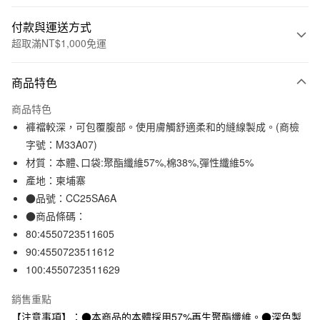
付款與運送方式
超取滿NT$1,000免運
付款方式
商品特色
信用卡一次付款
商品特色
信用卡分期付款
褲襠較深，可包覆腹部。使用膚觸舒適柔和的縫線製成。(商檢
3 期 0 利率 每期
NT$96
21家銀行
字號：M33A07)
材質：本體､口袋:聚酯纖維57%,棉38%,彈性纖維5%
合作金庫商業銀行
第一商業銀行
超商取貨付款
華南商業銀行
彰化商業銀行
產地：柬埔寨
LINE Pay
上海商業儲蓄銀行
台北富邦商業銀行
●品號：CC25SA6A
國泰世華商業銀行
兆豐國際商業銀行
●商品條碼：
Apple Pay
臺灣中小企業銀行
台中商業銀行
80:4550723511605
匯豐（台灣）商業銀行
華泰商業銀行
街口支付
90:4550723511612
聯邦商業銀行
遠東國際商業銀行
100:4550723511629
元大商業銀行
永豐商業銀行
悠遊付
玉山商業銀行
星展（台灣）商業銀行
銷售重點
台新國際商業銀行
中國信託商業銀行
運送方式
台灣樂天信用卡公司
【注意事項】：●本商品的本體採用57%再生聚酯纖維。●深色製