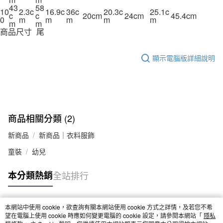
43
58
10
2.3c
16.9c
36c
20.3c
25.1c
c
c
20cm
24cm
45.4cm
0
m
m
m
m
m
m
m
商品尺寸_尾
顯示電腦版詳細說明
商品相關分類 (2)
新商品
新商品｜衣料服飾
童裝
幼兒
本分類熱銷
全站排行
本網站中使用 cookie，欲查詢有關本網站使用 cookie 方式之詳情，及若您不希
熱門標籤
望在電腦上使用 cookie 時應如何變更電腦的 cookie 設定，請參閱本網站「
隱私