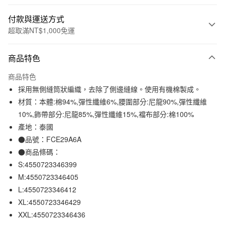
付款與運送方式
超取滿NT$1,000免運
付款方式
商品特色
信用卡一次付款
商品特色
信用卡分期付款
採用無側縫筒狀編織，去除了側邊縫線。使用有機棉製成。
3 期 0 利率 每期
NT$49
21家銀行
材質：本體:棉94%,彈性纖維6%,腰圍部分:尼龍90%,彈性纖維
10%,飾帶部分:尼龍85%,彈性纖維15%,襠布部分:棉100%
合作金庫商業銀行
第一商業銀行
超商取貨付款
華南商業銀行
彰化商業銀行
產地：泰國
LINE Pay
上海商業儲蓄銀行
台北富邦商業銀行
●品號：FCE29A6A
國泰世華商業銀行
兆豐國際商業銀行
●商品條碼：
Apple Pay
臺灣中小企業銀行
台中商業銀行
S:4550723346399
匯豐（台灣）商業銀行
華泰商業銀行
街口支付
M:4550723346405
聯邦商業銀行
遠東國際商業銀行
L:4550723346412
元大商業銀行
永豐商業銀行
悠遊付
玉山商業銀行
星展（台灣）商業銀行
XL:4550723346429
台新國際商業銀行
中國信託商業銀行
XXL:4550723346436
運送方式
台灣樂天信用卡公司