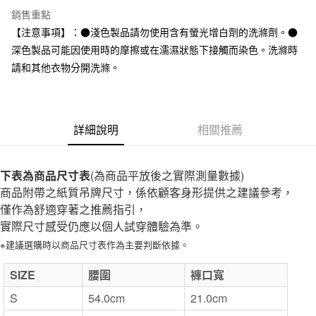
全家取貨付款
銷售重點
每筆NT$65，滿NT$1,000(含以上)免運費
【注意事項】：●淺色製品請勿使用含有螢光增白劑的洗滌劑。●
深色製品可能因使用時的摩擦或在濡濕狀態下接觸而染色。洗滌時
付款後全家取貨
請和其他衣物分開洗滌。
每筆NT$65，滿NT$1,000(含以上)免運費
7-11取貨付款
每筆NT$65，滿NT$1,000(含以上)免運費
詳細說明
相關推薦
付款後7-11取貨
每筆NT$65，滿NT$1,000(含以上)免運費
下表為商品尺寸表
(為商品平放後之實際測量數據)
商品附帶之紙質吊牌尺寸，係依顧客身形提供之建議參考，
宅配
僅作為舒適穿著之推薦指引，
每筆NT$150，滿NT$2,000(含以上)免運費
實際尺寸感受仍應以個人試穿體驗為準。
無印良品門市自取
※建議選購時以商品尺寸表作為主要判斷依據。
免運費
SIZE
腰圍
褲口寬
S
54.0cm
21.0cm