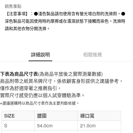
全家取貨付款
銷售重點
每筆NT$65，滿NT$1,000(含以上)免運費
【注意事項】：●淺色製品請勿使用含有螢光增白劑的洗滌劑。●
深色製品可能因使用時的摩擦或在濡濕狀態下接觸而染色。洗滌時
付款後全家取貨
請和其他衣物分開洗滌。
每筆NT$65，滿NT$1,000(含以上)免運費
7-11取貨付款
每筆NT$65，滿NT$1,000(含以上)免運費
詳細說明
相關推薦
付款後7-11取貨
每筆NT$65，滿NT$1,000(含以上)免運費
下表為商品尺寸表
(為商品平放後之實際測量數據)
商品附帶之紙質吊牌尺寸，係依顧客身形提供之建議參考，
宅配
僅作為舒適穿著之推薦指引，
每筆NT$150，滿NT$2,000(含以上)免運費
實際尺寸感受仍應以個人試穿體驗為準。
無印良品門市自取
※建議選購時以商品尺寸表作為主要判斷依據。
免運費
SIZE
腰圍
褲口寬
S
54.0cm
21.0cm