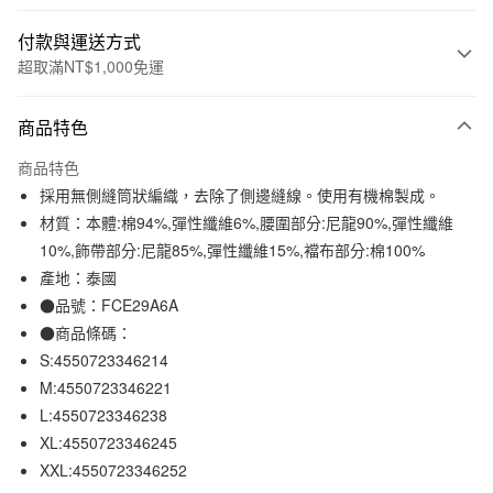
付款與運送方式
超取滿NT$1,000免運
付款方式
商品特色
信用卡一次付款
商品特色
信用卡分期付款
採用無側縫筒狀編織，去除了側邊縫線。使用有機棉製成。
3 期 0 利率 每期
NT$49
21家銀行
材質：本體:棉94%,彈性纖維6%,腰圍部分:尼龍90%,彈性纖維
10%,飾帶部分:尼龍85%,彈性纖維15%,襠布部分:棉100%
合作金庫商業銀行
第一商業銀行
超商取貨付款
華南商業銀行
彰化商業銀行
產地：泰國
LINE Pay
上海商業儲蓄銀行
台北富邦商業銀行
●品號：FCE29A6A
國泰世華商業銀行
兆豐國際商業銀行
●商品條碼：
Apple Pay
臺灣中小企業銀行
台中商業銀行
S:4550723346214
匯豐（台灣）商業銀行
華泰商業銀行
街口支付
M:4550723346221
聯邦商業銀行
遠東國際商業銀行
L:4550723346238
元大商業銀行
永豐商業銀行
悠遊付
玉山商業銀行
星展（台灣）商業銀行
XL:4550723346245
台新國際商業銀行
中國信託商業銀行
XXL:4550723346252
運送方式
台灣樂天信用卡公司