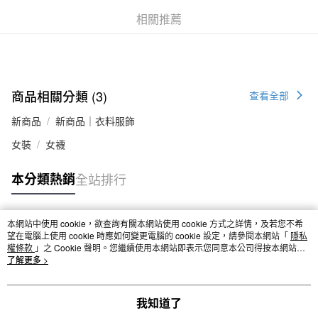
付款後全家取貨
相關推薦
每筆NT$65，滿NT$1,000(含以上)免運費
7-11取貨付款
每筆NT$65，滿NT$1,000(含以上)免運費
商品相關分類 (3)
查看全部
付款後7-11取貨
新商品
新商品｜衣料服飾
每筆NT$65，滿NT$1,000(含以上)免運費
女裝
女襪
宅配
每筆NT$150，滿NT$2,000(含以上)免運費
本分類熱銷
全站排行
無印良品門市自取
免運費
本網站中使用 cookie，欲查詢有關本網站使用 cookie 方式之詳情，及若您不希
熱門標籤
望在電腦上使用 cookie 時應如何變更電腦的 cookie 設定，請參閱本網站「
隱私
權條款
」之 Cookie 聲明。您繼續使用本網站即表示您同意本公司得按本網站使
用條款之 Cookie 聲明使用 cookie。
了解更多 >
我知道了