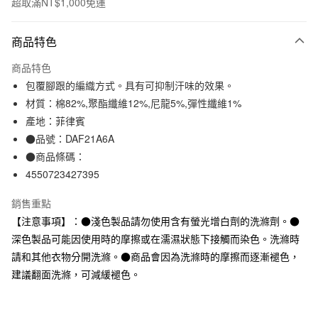
超取滿NT$1,000免運
付款方式
商品特色
信用卡一次付款
商品特色
信用卡分期付款
包覆腳跟的編織方式。具有可抑制汗味的效果。
3 期 0 利率 每期
NT$33
21家銀行
材質：棉82%,聚酯纖維12%,尼龍5%,彈性纖維1%
產地：菲律賓
合作金庫商業銀行
第一商業銀行
超商取貨付款
華南商業銀行
彰化商業銀行
●品號：DAF21A6A
LINE Pay
上海商業儲蓄銀行
台北富邦商業銀行
●商品條碼：
國泰世華商業銀行
兆豐國際商業銀行
4550723427395
Apple Pay
臺灣中小企業銀行
台中商業銀行
匯豐（台灣）商業銀行
華泰商業銀行
銷售重點
街口支付
聯邦商業銀行
遠東國際商業銀行
【注意事項】：●淺色製品請勿使用含有螢光增白劑的洗滌劑。●
元大商業銀行
永豐商業銀行
悠遊付
深色製品可能因使用時的摩擦或在濡濕狀態下接觸而染色。洗滌時
玉山商業銀行
星展（台灣）商業銀行
請和其他衣物分開洗滌。●商品會因為洗滌時的摩擦而逐漸褪色，
台新國際商業銀行
中國信託商業銀行
運送方式
台灣樂天信用卡公司
建議翻面洗滌，可減緩褪色。
全家取貨付款
每筆NT$65，滿NT$1,000(含以上)免運費