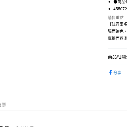
●商品
國泰世
45507
Apple Pay
臺灣中
銷售重點
匯豐（
街口支付
聯邦商
【注意事
元大商
悠遊付
觸而染色
玉山商
摩擦而逐
台新國
台灣樂
運送方式
商品相關分
全家取貨
每筆NT$6
新商品
分享
男裝
男
付款後全
每筆NT$6
期間限定
7-11取貨
推薦
每筆NT$6
付款後7-1
每筆NT$6