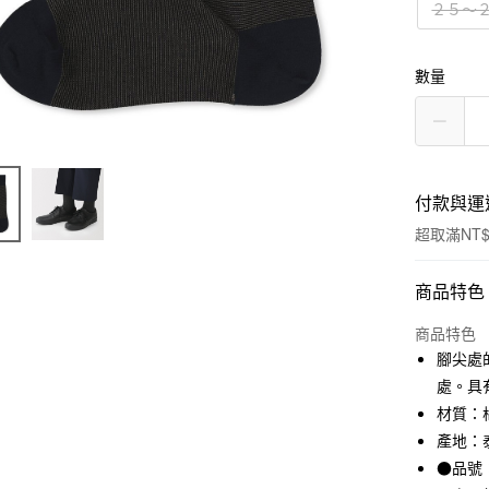
２５～
數量
付款與運
超取滿NT$
付款方式
商品特色
信用卡一
商品特色
腳尖處
信用卡分
處。具
3 期 
材質：棉
產地：
合作金
超商取貨
華南商
●品號：
LINE Pay
上海商