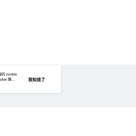
50，滿NT$2,000(含以上)免運費
門市自取
 cookie
網站地圖
我知道了
kie 聲明
©MUJI (Taiwan) Co., Ltd. All rights reserved.擁有及保留本網站所有權利。