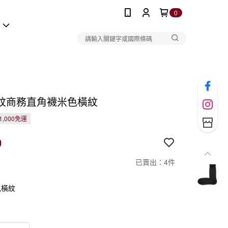
0
報
紋商務直角襪米色橫紋
1,000免運
9
已賣出：4件
色橫紋