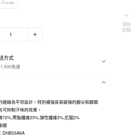
２７ｃｍ
清除
紀錄
送方式
1,000免運
次付款
的縫線為平坦設計。特別補強容易破損的腳尖和腳跟
期付款
有可抑制汗味的效果。
0 利率 每期
NT$33
21家銀行
72%,聚酯纖維23%,彈性纖維3%,尼龍2%
泰國
庫商業銀行
第一商業銀行
付款
業銀行
彰化商業銀行
DHB33A6A
業儲蓄銀行
台北富邦商業銀行