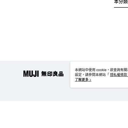
本分類
本網站中使用 cookie，欲查詢有關
設定，請參閱本網站「
隱私權條款
使用 cookie。
了解更多 >
TYO-TW-MWEBG132 Web2.0 Default (TW)
台灣