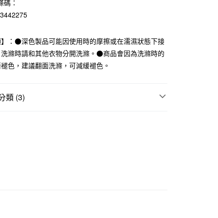
條碼：
華商業銀行
兆豐國際商業銀行
23442275
小企業銀行
台中商業銀行
台灣）商業銀行
華泰商業銀行
業銀行
遠東國際商業銀行
項】：●深色製品可能因使用時的摩擦或在濡濕狀態下接
業銀行
永豐商業銀行
。洗滌時請和其他衣物分開洗滌。●商品會因為洗滌時的
業銀行
星展（台灣）商業銀行
漸褪色，建議翻面洗滌，可減緩褪色。
際商業銀行
中國信託商業銀行
天信用卡公司
類 (3)
付款
5，滿NT$1,000(含以上)免運費
新商品｜衣料服飾
襪
家取貨
5，滿NT$1,000(含以上)免運費
｜多項優惠
指定直角襪3件249元
付款
5，滿NT$1,000(含以上)免運費
1取貨
5，滿NT$1,000(含以上)免運費