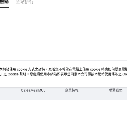
熱銷
全站排行
宅配
每筆NT$1
無印良品
免運費
本網站使用 cookie 方式之詳情，及若您不希望在電腦上使用 cookie 時應如何變更電腦的
店舖情報
空間改造企劃服務
會員服務
」之 Cookie 聲明。您繼續使用本網站即表示您同意本公司得按本網站使用條款之 Coo
門市服務
大宗採購
人才招募
門市活動講座
隱私權及網站使用條款
顧客服務
活動特集
最新消息
購物說明
Café&MealMUJI
企業情報
聯繫我們
Copyright©Ryohin Keikaku Co., Ltd. 