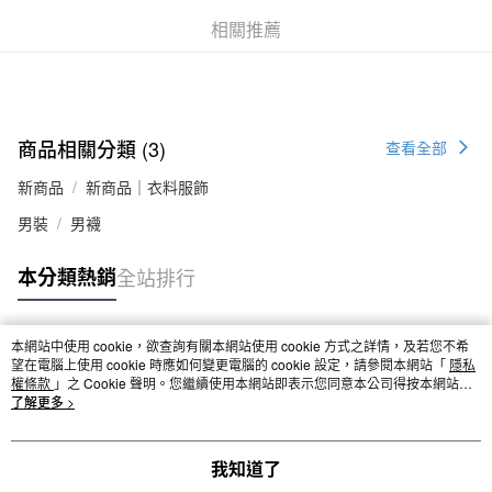
付款後全家取貨
相關推薦
每筆NT$65，滿NT$1,000(含以上)免運費
7-11取貨付款
每筆NT$65，滿NT$1,000(含以上)免運費
商品相關分類 (3)
查看全部
付款後7-11取貨
新商品
新商品｜衣料服飾
每筆NT$65，滿NT$1,000(含以上)免運費
男裝
男襪
宅配
每筆NT$150，滿NT$2,000(含以上)免運費
本分類熱銷
全站排行
無印良品門市自取
免運費
本網站中使用 cookie，欲查詢有關本網站使用 cookie 方式之詳情，及若您不希
熱門標籤
望在電腦上使用 cookie 時應如何變更電腦的 cookie 設定，請參閱本網站「
隱私
權條款
」之 Cookie 聲明。您繼續使用本網站即表示您同意本公司得按本網站使
用條款之 Cookie 聲明使用 cookie。
了解更多 >
我知道了