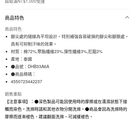
超取滿NT$1,000免運
付款方式
商品特色
信用卡一次付款
商品特色
信用卡分期付款
腳尖處的縫線為平坦設計。特別補強容易破損的腳尖和腳跟處。
3 期 0 利率 每期
NT$33
21家銀行
具有可抑制汗味的效果。
材質：棉72%,聚酯纖維23%,彈性纖維3%,尼龍2%
合作金庫商業銀行
第一商業銀行
超商取貨付款
華南商業銀行
彰化商業銀行
產地：泰國
LINE Pay
上海商業儲蓄銀行
台北富邦商業銀行
●品號：DHB33A6A
國泰世華商業銀行
兆豐國際商業銀行
●商品條碼：
Apple Pay
臺灣中小企業銀行
台中商業銀行
4550723442237
匯豐（台灣）商業銀行
華泰商業銀行
街口支付
聯邦商業銀行
遠東國際商業銀行
銷售重點
元大商業銀行
永豐商業銀行
悠遊付
【注意事項】：●深色製品可能因使用時的摩擦或在濡濕狀態下接
玉山商業銀行
星展（台灣）商業銀行
觸而染色。洗滌時請和其他衣物分開洗滌。●商品會因為洗滌時的
台新國際商業銀行
中國信託商業銀行
運送方式
台灣樂天信用卡公司
摩擦而逐漸褪色，建議翻面洗滌，可減緩褪色。
全家取貨付款
每筆NT$65，滿NT$1,000(含以上)免運費