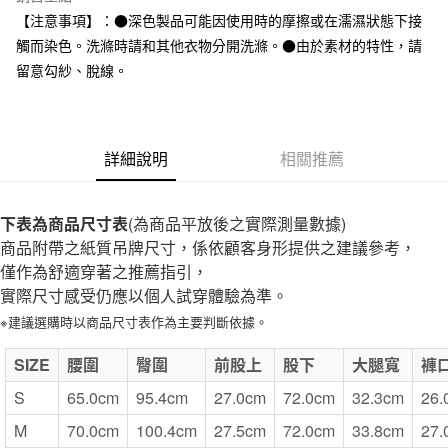
全家取貨付款
【注意事項】：●深色製品可能因使用時的摩擦或在濡濕狀態下接
每筆NT$65，滿NT$1,000(含以上)免運費
觸而染色。洗滌時請和其他衣物分開洗滌。●由於素材的特性，請
留意勾紗、脫線。
付款後全家取貨
每筆NT$65，滿NT$1,000(含以上)免運費
7-11取貨付款
詳細說明
相關推薦
每筆NT$65，滿NT$1,000(含以上)免運費
付款後7-11取貨
下表為商品尺寸表
(為商品平放後之實際測量數據)
每筆NT$65，滿NT$1,000(含以上)免運費
商品附帶之紙質吊牌尺寸，係依顧客身形提供之建議參考，
僅作為舒適穿著之推薦指引，
宅配
實際尺寸感受仍應以個人試穿體驗為準。
每筆NT$150，滿NT$2,000(含以上)免運費
※建議選購時以商品尺寸表作為主要判斷依據。
無印良品門市自取
SIZE
免運費
腰圍
臀圍
前股上
股下
大腿寬
褲
S
65.0cm
95.4cm
27.0cm
72.0cm
32.3cm
26.
M
70.0cm
100.4cm
27.5cm
72.0cm
33.8cm
27.