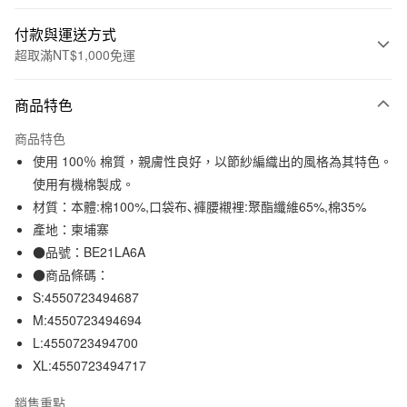
付款與運送方式
超取滿NT$1,000免運
付款方式
商品特色
信用卡一次付款
商品特色
信用卡分期付款
使用 100％ 棉質，親膚性良好，以節紗編織出的風格為其特色。
3 期 0 利率 每期
NT$396
21家銀行
使用有機棉製成。
材質：本體:棉100%,口袋布､褲腰襯裡:聚酯纖維65%,棉35%
合作金庫商業銀行
第一商業銀行
超商取貨付款
華南商業銀行
彰化商業銀行
產地：柬埔寨
LINE Pay
上海商業儲蓄銀行
台北富邦商業銀行
●品號：BE21LA6A
國泰世華商業銀行
兆豐國際商業銀行
●商品條碼：
Apple Pay
臺灣中小企業銀行
台中商業銀行
S:4550723494687
匯豐（台灣）商業銀行
華泰商業銀行
街口支付
M:4550723494694
聯邦商業銀行
遠東國際商業銀行
L:4550723494700
元大商業銀行
永豐商業銀行
悠遊付
玉山商業銀行
星展（台灣）商業銀行
XL:4550723494717
台新國際商業銀行
中國信託商業銀行
運送方式
台灣樂天信用卡公司
銷售重點