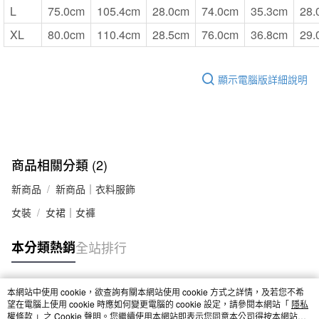
L
75.0cm
105.4cm
28.0cm
74.0cm
35.3cm
28.
XL
80.0cm
110.4cm
28.5cm
76.0cm
36.8cm
29.
顯示電腦版詳細說明
商品相關分類 (2)
新商品
新商品｜衣料服飾
女裝
女裙｜女褲
本分類熱銷
全站排行
本網站中使用 cookie，欲查詢有關本網站使用 cookie 方式之詳情，及若您不希
熱門標籤
望在電腦上使用 cookie 時應如何變更電腦的 cookie 設定，請參閱本網站「
隱私
權條款
」之 Cookie 聲明。您繼續使用本網站即表示您同意本公司得按本網站使