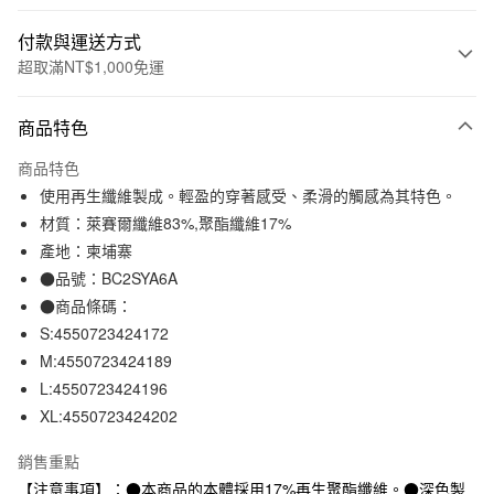
付款與運送方式
超取滿NT$1,000免運
付款方式
商品特色
信用卡一次付款
商品特色
信用卡分期付款
使用再生纖維製成。輕盈的穿著感受、柔滑的觸感為其特色。
3 期 0 利率 每期
NT$330
21家銀行
材質：萊賽爾纖維83%,聚酯纖維17%
產地：柬埔寨
合作金庫商業銀行
第一商業銀行
超商取貨付款
華南商業銀行
彰化商業銀行
●品號：BC2SYA6A
LINE Pay
上海商業儲蓄銀行
台北富邦商業銀行
●商品條碼：
國泰世華商業銀行
兆豐國際商業銀行
S:4550723424172
Apple Pay
臺灣中小企業銀行
台中商業銀行
M:4550723424189
匯豐（台灣）商業銀行
華泰商業銀行
街口支付
L:4550723424196
聯邦商業銀行
遠東國際商業銀行
XL:4550723424202
元大商業銀行
永豐商業銀行
悠遊付
玉山商業銀行
星展（台灣）商業銀行
銷售重點
台新國際商業銀行
中國信託商業銀行
運送方式
台灣樂天信用卡公司
【注意事項】：●本商品的本體採用17%再生聚酯纖維。●深色製