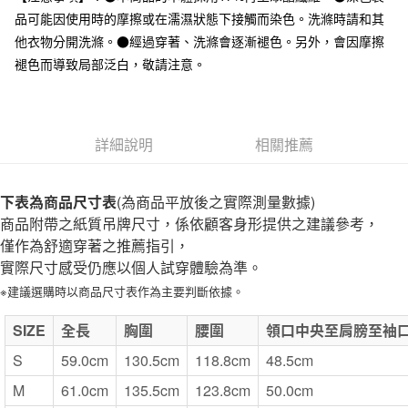
全家取貨付款
品可能因使用時的摩擦或在濡濕狀態下接觸而染色。洗滌時請和其
每筆NT$65，滿NT$1,000(含以上)免運費
他衣物分開洗滌。●經過穿著、洗滌會逐漸褪色。另外，會因摩擦
褪色而導致局部泛白，敬請注意。
付款後全家取貨
每筆NT$65，滿NT$1,000(含以上)免運費
7-11取貨付款
詳細說明
相關推薦
每筆NT$65，滿NT$1,000(含以上)免運費
付款後7-11取貨
下表為商品尺寸表
(為商品平放後之實際測量數據)
每筆NT$65，滿NT$1,000(含以上)免運費
商品附帶之紙質吊牌尺寸，係依顧客身形提供之建議參考，
僅作為舒適穿著之推薦指引，
宅配
實際尺寸感受仍應以個人試穿體驗為準。
每筆NT$150，滿NT$2,000(含以上)免運費
※建議選購時以商品尺寸表作為主要判斷依據。
無印良品門市自取
SIZE
全長
胸圍
腰圍
領口中央至肩膀至袖
免運費
S
59.0cm
130.5cm
118.8cm
48.5cm
M
61.0cm
135.5cm
123.8cm
50.0cm