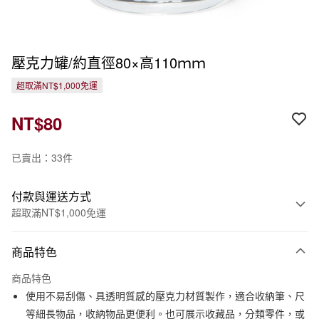
壓克力罐/約直徑80×高110ｍｍ
超取滿NT$1,000免運
NT$80
已賣出：33件
付款與運送方式
超取滿NT$1,000免運
付款方式
商品特色
信用卡一次付款
商品特色
信用卡分期付款
使用不易刮傷、具透明質感的壓克力材質製作，適合收納筆、尺
3 期 0 利率 每期
NT$26
21家銀行
等細長物品，收納物品更便利。也可展示收藏品，分類零件，或