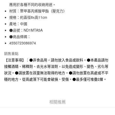
應用於各種不同的收納用途。
合作金庫商業銀行
第一商業銀行
超商取貨付款
華南商業銀行
彰化商業銀行
材質：聚甲基丙烯酸甲酯（壓克力）
LINE Pay
上海商業儲蓄銀行
台北富邦商業銀行
規格：約直徑8x高11cm
國泰世華商業銀行
兆豐國際商業銀行
產地：中國
Apple Pay
臺灣中小企業銀行
台中商業銀行
●品號：ND1MTA5A
匯豐（台灣）商業銀行
華泰商業銀行
街口支付
●商品條碼：
聯邦商業銀行
遠東國際商業銀行
4550723086974
元大商業銀行
永豐商業銀行
悠遊付
玉山商業銀行
星展（台灣）商業銀行
銷售重點
台新國際商業銀行
中國信託商業銀行
運送方式
台灣樂天信用卡公司
【注意事項】：●非食品用，請勿放入食品或飲料。●本產品請勿
全家取貨付款
接觸酒精、稀釋劑、去光水等溶劑，以免造成變形、變色、劣化等
每筆NT$65，滿NT$1,000(含以上)免運費
狀況。●請放置在孩童無法取得的地方。●請勿放置在高處或不平
穩的地方，從高處落下可能會破損、受傷。●最多僅可堆疊2層。
付款後全家取貨
每筆NT$65，滿NT$1,000(含以上)免運費
7-11取貨付款
相關推薦
每筆NT$65，滿NT$1,000(含以上)免運費
付款後7-11取貨