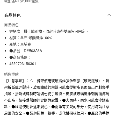
宅配滿NT$2,000免運
付款方式
商品特色
信用卡一次付款
商品特色
信用卡分期付款
握柄處可掛上識別物。收起時束帶雙面皆可固定。
3 期 0 利率 每期
NT$196
21家銀行
材質：傘布:聚酯纖維100%
產地：柬埔寨
合作金庫商業銀行
第一商業銀行
LINE Pay
華南商業銀行
彰化商業銀行
●品號：DEB03A6A
Apple Pay
上海商業儲蓄銀行
台北富邦商業銀行
●商品條碼：
國泰世華商業銀行
兆豐國際商業銀行
4550723156301
街口支付
臺灣中小企業銀行
台中商業銀行
匯豐（台灣）商業銀行
華泰商業銀行
銷售重點
悠遊付
聯邦商業銀行
遠東國際商業銀行
【注意事項】：△！骨架使用玻璃纖維強化塑膠（玻璃纖維）。骨
元大商業銀行
永豐商業銀行
架折斷或碎裂時，玻璃纖維的前端可能會從樹脂表面彈出而刺傷手
運送方式
玉山商業銀行
星展（台灣）商業銀行
指等。折斷或碎裂時請切勿徒手觸摸。皮膚被玻璃纖維刺傷而疼痛
台新國際商業銀行
中國信託商業銀行
宅配
台灣樂天信用卡公司
不止時，請接受醫師的診斷與處置。●大雨時，雨水可能會滲透布
每筆NT$150，滿NT$2,000(含以上)免運費
料。●經過使用會逐漸變色。●雨傘有尖銳的部分，使用時請注意
周圍的安全。●請勿揮舞、投擲，或代替拐杖使用。●產品的手柄