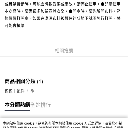
或骨架折斷時，可能會導致受傷或事故，請停止使用。●兒童使用
本商品時，請家長多加留意其安全。●開傘時，請先解開布料，然
後慢慢打開傘。如果在潮濕布料被纏住的狀態下試圖強行打開，將
可能會損壞。
相關推薦
商品相關分類 (1)
包包｜配件
傘
本分類熱銷
全站排行
本網站中使用 cookie，欲查詢有關本網站使用 cookie 方式之詳情，及若您不希
熱門標籤
望在電腦上使用 cookie 時應如何變更電腦的 cookie 設定，請參閱本網站「
隱私