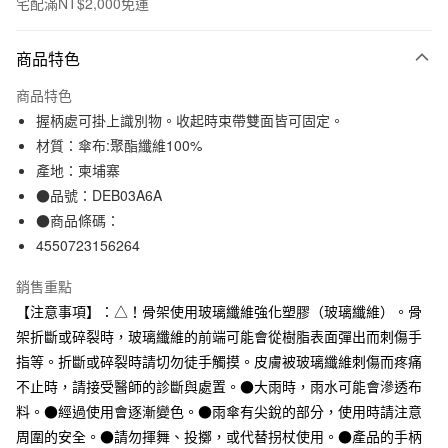
宅配滿NT$2,000免運
付款方式
商品特色
信用卡一次付款
商品特色
信用卡分期付款
握柄處可掛上識別物。收起時束帶雙面皆可固定。
3 期 0 利率 每期
NT$196
21家銀行
材質：傘布:聚酯纖維100%
產地：柬埔寨
合作金庫商業銀行
第一商業銀行
LINE Pay
華南商業銀行
彰化商業銀行
●品號：DEB03A6A
Apple Pay
上海商業儲蓄銀行
台北富邦商業銀行
●商品條碼：
國泰世華商業銀行
兆豐國際商業銀行
4550723156264
街口支付
臺灣中小企業銀行
台中商業銀行
匯豐（台灣）商業銀行
華泰商業銀行
銷售重點
悠遊付
聯邦商業銀行
遠東國際商業銀行
【注意事項】：△！骨架使用玻璃纖維強化塑膠（玻璃纖維）。骨
元大商業銀行
永豐商業銀行
架折斷或碎裂時，玻璃纖維的前端可能會從樹脂表面彈出而刺傷手
運送方式
玉山商業銀行
星展（台灣）商業銀行
指等。折斷或碎裂時請切勿徒手觸摸。皮膚被玻璃纖維刺傷而疼痛
台新國際商業銀行
中國信託商業銀行
宅配
台灣樂天信用卡公司
不止時，請接受醫師的診斷與處置。●大雨時，雨水可能會滲透布
每筆NT$150，滿NT$2,000(含以上)免運費
料。●經過使用會逐漸變色。●雨傘有尖銳的部分，使用時請注意
周圍的安全。●請勿揮舞、投擲，或代替拐杖使用。●產品的手柄