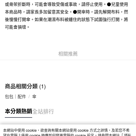
或骨架折斷時，可能會導致受傷或事故，請停止使用。●兒童使用
本商品時，請家長多加留意其安全。●開傘時，請先解開布料，然
後慢慢打開傘。如果在潮濕布料被纏住的狀態下試圖強行打開，將
可能會損壞。
相關推薦
商品相關分類 (1)
包包｜配件
傘
本分類熱銷
全站排行
本網站中使用 cookie，欲查詢有關本網站使用 cookie 方式之詳情，及若您不希
熱門標籤
望在電腦上使用 cookie 時應如何變更電腦的 cookie 設定，請參閱本網站「
隱私