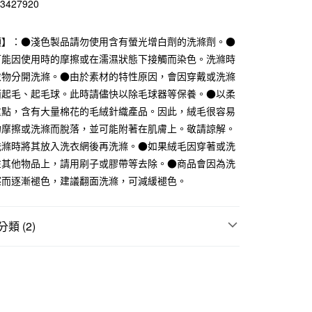
23427920
華商業銀行
兆豐國際商業銀行
小企業銀行
台中商業銀行
項】：●淺色製品請勿使用含有螢光增白劑的洗滌劑。●
台灣）商業銀行
華泰商業銀行
業銀行
遠東國際商業銀行
可能因使用時的摩擦或在濡濕狀態下接觸而染色。洗滌時
業銀行
永豐商業銀行
衣物分開洗滌。●由於素材的特性原因，會因穿戴或洗滌
業銀行
星展（台灣）商業銀行
而起毛、起毛球。此時請儘快以除毛球器等保養。●以柔
際商業銀行
中國信託商業銀行
重點，含有大量棉花的毛絨針織產品。因此，絨毛很容易
天信用卡公司
的摩擦或洗滌而脫落，並可能附著在肌膚上。敬請諒解。
洗滌時將其放入洗衣網後再洗滌。●如果絨毛因穿著或洗
付款
在其他物品上，請用刷子或膠帶等去除。●商品會因為洗
5，滿NT$1,000(含以上)免運費
擦而逐漸褪色，建議翻面洗滌，可減緩褪色。
家取貨
5，滿NT$1,000(含以上)免運費
類 (2)
付款
襪
5，滿NT$1,000(含以上)免運費
｜多項優惠
指定直角襪3件249元
1取貨
5，滿NT$1,000(含以上)免運費