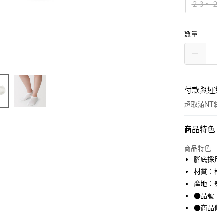
２３～
數量
付款與運
超取滿NT$
付款方式
商品特色
信用卡一
商品特色
腳底採
信用卡分
材質：棉
3 期 
產地：
●品號：
合作金
超商取貨
華南商
●商品
LINE Pay
上海商