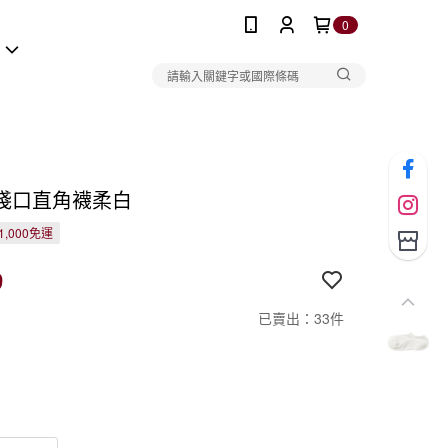
0
報
淺口直角襪柔白
1,000免運
9
已賣出：33件
白