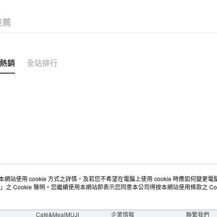
宅配
推薦
每筆NT$1
無印良品
免運費
熱銷
全站排行
本網站使用 cookie 方式之詳情，及若您不希望在電腦上使用 cookie 時應如何變更電腦的
店舖情報
空間改造企劃服務
會員服務
」之 Cookie 聲明。您繼續使用本網站即表示您同意本公司得按本網站使用條款之 Coo
門市服務
大宗採購
人才招募
門市活動講座
隱私權及網站使用條款
顧客服務
活動特集
最新消息
購物說明
Café&MealMUJI
企業情報
聯繫我們