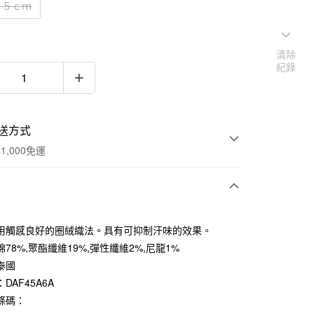
２５ｃｍ
清除
紀錄
送方式
1,000免運
次付款
用觸感良好的圈絨織法。具有可抑制汗味的效果。
期付款
78%,聚酯纖維19%,彈性纖維2%,尼龍1%
0 利率 每期
NT$33
21家銀行
泰國
DAF45A6A
庫商業銀行
第一商業銀行
付款
業銀行
彰化商業銀行
條碼：
業儲蓄銀行
台北富邦商業銀行