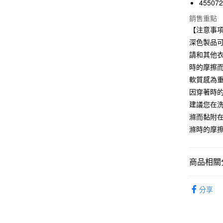
45507
國泰世
Apple Pay
銷售重點
臺灣中
【注意事
匯豐（
街口支付
聯邦商
深色製品
元大商
悠遊付
請和其他
玉山商
時的摩擦
台新國
軟質感為
台灣樂
運送方式
因穿著時
建議您在
全家取貨
滌而黏附
每筆NT$6
滌時的摩
付款後全
每筆NT$6
商品相關分
7-11取貨
女裝
女
每筆NT$6
分享
期間限定
付款後7-1
每筆NT$6