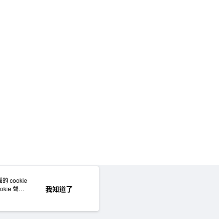
50，滿NT$2,000(含以上)免運費
門市自取
 cookie
網站地圖
我知道了
kie 聲明