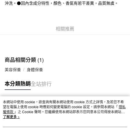
沖洗。●因內含成分特性，顏色、香氣有若干差異，品質無虞。
每筆NT$65，滿NT$1,000(含以上)免運費
宅配
每筆NT$150，滿NT$2,000(含以上)免運費
相關推薦
無印良品門市自取
免運費
商品相關分類 (1)
美容保養
身體保養
本分類熱銷
全站排行
本網站中使用 cookie，欲查詢有關本網站使用 cookie 方式之詳情，及若您不希
熱門標籤
望在電腦上使用 cookie 時應如何變更電腦的 cookie 設定，請參閱本網站「
隱私
權條款
」之 Cookie 聲明。您繼續使用本網站即表示您同意本公司得按本網站使
用條款之 Cookie 聲明使用 cookie。
了解更多 >