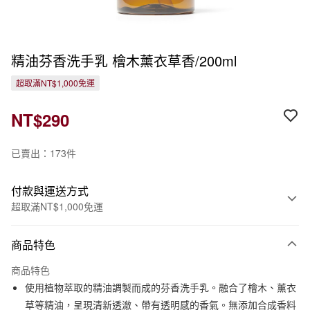
精油芬香洗手乳 檜木薰衣草香/200ml
超取滿NT$1,000免運
NT$290
已賣出：173件
付款與運送方式
超取滿NT$1,000免運
付款方式
商品特色
信用卡一次付款
商品特色
信用卡分期付款
使用植物萃取的精油調製而成的芬香洗手乳。融合了檜木、薰衣
3 期 0 利率 每期
NT$96
21家銀行
草等精油，呈現清新透澈、帶有透明感的香氣。無添加合成香料