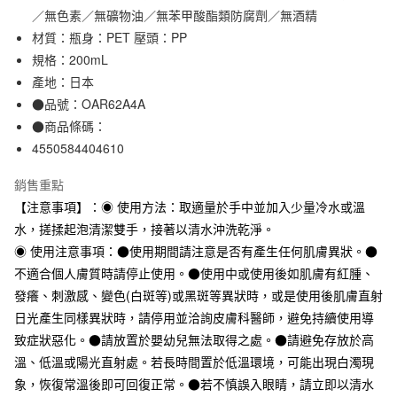
／無色素／無礦物油／無苯甲酸酯類防腐劑／無酒精
合作金庫商業銀行
第一商業銀行
超商取貨付款
華南商業銀行
彰化商業銀行
材質：瓶身：PET 壓頭：PP
LINE Pay
上海商業儲蓄銀行
台北富邦商業銀行
規格：200mL
國泰世華商業銀行
兆豐國際商業銀行
產地：日本
Apple Pay
臺灣中小企業銀行
台中商業銀行
●品號：OAR62A4A
匯豐（台灣）商業銀行
華泰商業銀行
街口支付
●商品條碼：
聯邦商業銀行
遠東國際商業銀行
4550584404610
元大商業銀行
永豐商業銀行
悠遊付
玉山商業銀行
星展（台灣）商業銀行
銷售重點
台新國際商業銀行
中國信託商業銀行
運送方式
台灣樂天信用卡公司
【注意事項】：◉ 使用方法：取適量於手中並加入少量冷水或溫
全家取貨付款
水，搓揉起泡清潔雙手，接著以清水沖洗乾淨。
每筆NT$65，滿NT$1,000(含以上)免運費
◉ 使用注意事項：●使用期間請注意是否有產生任何肌膚異狀。●
不適合個人膚質時請停止使用。●使用中或使用後如肌膚有紅腫、
付款後全家取貨
發癢、刺激感、變色(白斑等)或黑斑等異狀時，或是使用後肌膚直射
每筆NT$65，滿NT$1,000(含以上)免運費
日光產生同樣異狀時，請停用並洽詢皮膚科醫師，避免持續使用導
7-11取貨付款
致症狀惡化。●請放置於嬰幼兒無法取得之處。●請避免存放於高
溫、低溫或陽光直射處。若長時間置於低溫環境，可能出現白濁現
每筆NT$65，滿NT$1,000(含以上)免運費
象，恢復常溫後即可回復正常。●若不慎誤入眼睛，請立即以清水
付款後7-11取貨