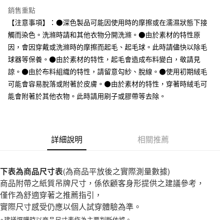
全家取貨付款
銷售重點
每筆NT$65，滿NT$1,000(含以上)免運費
【注意事項】：●深色製品可能因使用時的摩擦或在濡濕狀態下接
觸而染色。洗滌時請和其他衣物分開洗滌。●由於素材的特性原
付款後全家取貨
因，會因穿戴或洗滌時的摩擦而起毛、起毛球。此時請儘快以除毛
每筆NT$65，滿NT$1,000(含以上)免運費
球器等保養。●由於素材的特性，起毛會造成布料變白，敬請見
7-11取貨付款
諒。●由於布料組織的特性，請留意勾紗、脫線。●使用初期絨毛
可能會容易脫落或附著於皮膚。●由於素材的特性，穿著時絨毛可
每筆NT$65，滿NT$1,000(含以上)免運費
能會附著於其他衣物。此時請用刷子或膠帶等去除。
付款後7-11取貨
每筆NT$65，滿NT$1,000(含以上)免運費
宅配
詳細說明
相關推薦
每筆NT$150，滿NT$2,000(含以上)免運費
無印良品門市自取
下表為商品尺寸表
(為商品平放後之實際測量數據)
免運費
商品附帶之紙質吊牌尺寸，係依顧客身形提供之建議參考，
僅作為舒適穿著之推薦指引，
實際尺寸感受仍應以個人試穿體驗為準。
※建議選購時以商品尺寸表作為主要判斷依據。