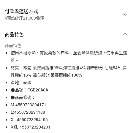
付款與運送方式
超取滿NT$1,000免運
付款方式
商品特色
信用卡一次付款
商品特色
信用卡分期付款
使用不易悶熱、質感柔軟的布料，並去除側邊縫線。使用再生纖
3 期 0 利率 每期
NT$59
21家銀行
維。
材質：本體:萊賽爾纖維96%,彈性纖維4%,飾帶部分:尼龍84%,彈
合作金庫商業銀行
第一商業銀行
超商取貨付款
華南商業銀行
彰化商業銀行
性纖維16%,襠布部分:萊賽爾纖維100%
LINE Pay
上海商業儲蓄銀行
台北富邦商業銀行
產地：泰國
國泰世華商業銀行
兆豐國際商業銀行
●品號：FCE26A6A
Apple Pay
臺灣中小企業銀行
台中商業銀行
●商品條碼：
匯豐（台灣）商業銀行
華泰商業銀行
街口支付
M:4550723294171
聯邦商業銀行
遠東國際商業銀行
L:4550723294188
元大商業銀行
永豐商業銀行
悠遊付
玉山商業銀行
星展（台灣）商業銀行
XL:4550723294195
台新國際商業銀行
中國信託商業銀行
XXL:4550723294201
運送方式
台灣樂天信用卡公司