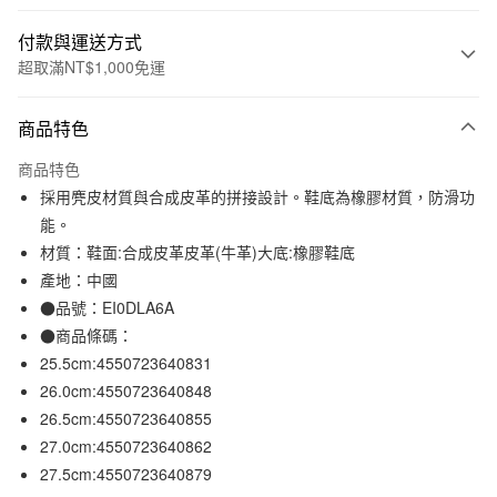
付款與運送方式
超取滿NT$1,000免運
付款方式
商品特色
信用卡一次付款
商品特色
信用卡分期付款
採用麂皮材質與合成皮革的拼接設計。鞋底為橡膠材質，防滑功
3 期 0 利率 每期
NT$396
21家銀行
能。
材質：鞋面:合成皮革皮革(牛革)大底:橡膠鞋底
合作金庫商業銀行
第一商業銀行
超商取貨付款
華南商業銀行
彰化商業銀行
產地：中國
LINE Pay
上海商業儲蓄銀行
台北富邦商業銀行
●品號：EI0DLA6A
國泰世華商業銀行
兆豐國際商業銀行
●商品條碼：
Apple Pay
臺灣中小企業銀行
台中商業銀行
25.5cm:4550723640831
匯豐（台灣）商業銀行
華泰商業銀行
街口支付
26.0cm:4550723640848
聯邦商業銀行
遠東國際商業銀行
26.5cm:4550723640855
元大商業銀行
永豐商業銀行
悠遊付
玉山商業銀行
星展（台灣）商業銀行
27.0cm:4550723640862
台新國際商業銀行
中國信託商業銀行
27.5cm:4550723640879
運送方式
台灣樂天信用卡公司