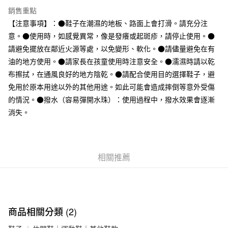
全家取貨付款
銷售重點
每筆NT$65，滿NT$1,000(含以上)免運費
【注意事項】：●鞋子在潮濕的地板、路面上會打滑。請充分注
意。●使用時，如感覺異常，像是發癢或起斑疹，請停止使用。●
付款後全家取貨
請避免擺放在鄰近火源等處，以免變形、軟化。●請儘量避免在有
每筆NT$65，滿NT$1,000(含以上)免運費
油的地方使用。●請家長在孩童使用時注意安全。●濡濕時請以乾
7-11取貨付款
布擦拭，在通風良好的地方陰乾。●請配合使用目的選擇鞋子，避
免用於原本用途以外的其他用途。如此可能會造成摔倒等意外受傷
每筆NT$65，滿NT$1,000(含以上)免運費
的情況。●撥水（容易彈開水珠）：使用過程中，撥水效果會逐漸
付款後7-11取貨
消失。
每筆NT$65，滿NT$1,000(含以上)免運費
宅配
每筆NT$150，滿NT$2,000(含以上)免運費
相關推薦
無印良品門市自取
免運費
商品相關分類 (2)