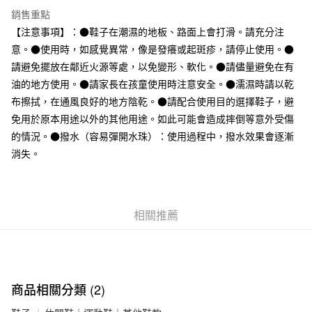
全家取貨付款
銷售重點
每筆NT$65，滿NT$1,000(含以上)免運費
【注意事項】：●鞋子在潮濕的地板、路面上會打滑。請充分注
意。●使用時，如感覺異常，像是發癢或起斑疹，請停止使用。●
付款後全家取貨
請避免擺放在鄰近火源等處，以免變形、軟化。●請儘量避免在有
每筆NT$65，滿NT$1,000(含以上)免運費
油的地方使用。●請家長在孩童使用時注意安全。●濡濕時請以乾
7-11取貨付款
布擦拭，在通風良好的地方陰乾。●請配合使用目的選擇鞋子，避
免用於原本用途以外的其他用途。如此可能會造成摔倒等意外受傷
每筆NT$65，滿NT$1,000(含以上)免運費
的情況。●撥水（容易彈開水珠）：使用過程中，撥水效果會逐漸
付款後7-11取貨
消失。
每筆NT$65，滿NT$1,000(含以上)免運費
宅配
每筆NT$150，滿NT$2,000(含以上)免運費
相關推薦
無印良品門市自取
免運費
商品相關分類 (2)