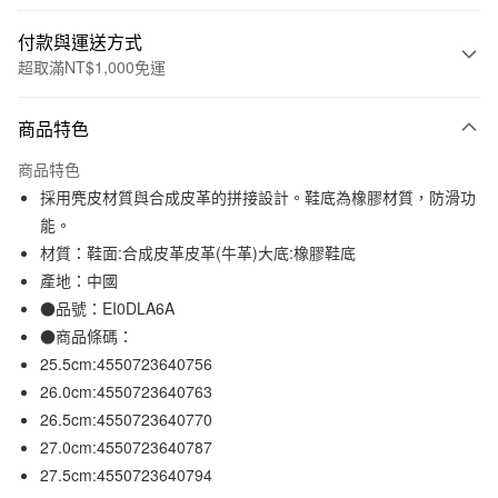
付款與運送方式
超取滿NT$1,000免運
付款方式
商品特色
信用卡一次付款
商品特色
信用卡分期付款
採用麂皮材質與合成皮革的拼接設計。鞋底為橡膠材質，防滑功
3 期 0 利率 每期
NT$396
21家銀行
能。
材質：鞋面:合成皮革皮革(牛革)大底:橡膠鞋底
合作金庫商業銀行
第一商業銀行
超商取貨付款
華南商業銀行
彰化商業銀行
產地：中國
LINE Pay
上海商業儲蓄銀行
台北富邦商業銀行
●品號：EI0DLA6A
國泰世華商業銀行
兆豐國際商業銀行
●商品條碼：
Apple Pay
臺灣中小企業銀行
台中商業銀行
25.5cm:4550723640756
匯豐（台灣）商業銀行
華泰商業銀行
街口支付
26.0cm:4550723640763
聯邦商業銀行
遠東國際商業銀行
26.5cm:4550723640770
元大商業銀行
永豐商業銀行
悠遊付
玉山商業銀行
星展（台灣）商業銀行
27.0cm:4550723640787
台新國際商業銀行
中國信託商業銀行
27.5cm:4550723640794
運送方式
台灣樂天信用卡公司