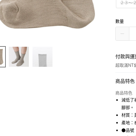
２３～
數量
付款與運
超取滿NT$
付款方式
商品特色
信用卡一
商品特色
減低了
信用卡分
腳部。
3 期 
材質：莫
產地：
合作金
超商取貨
華南商
●品號：
LINE Pay
上海商