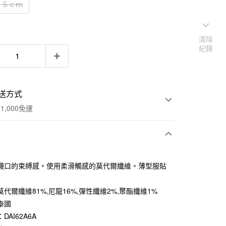
２５ｃｍ
清除
紀錄
送方式
1,000免運
次付款
襪口的束縛感。使用柔滑觸感的莫代爾纖維。薄型服貼
期付款
0 利率 每期
NT$33
21家銀行
代爾纖維81%,尼龍16%,彈性纖維2%,聚酯纖維1%
泰國
庫商業銀行
第一商業銀行
付款
業銀行
彰化商業銀行
DAI62A6A
業儲蓄銀行
台北富邦商業銀行