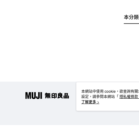
本分類
本網站中使用 cookie，欲查詢有關
設定，請參閱本網站「
隱私權條款
使用 cookie。
了解更多 >