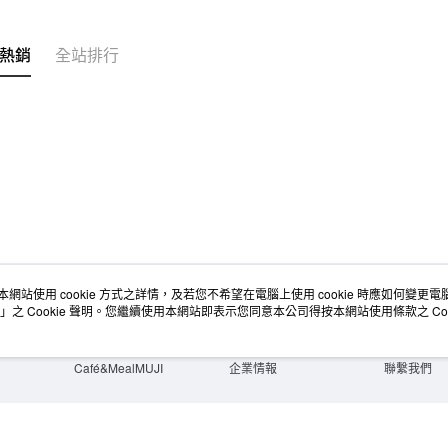
宅配
每筆NT$1
熱銷
全站排行
無印良品
免運費
本網站使用 cookie 方式之詳情，及若您不希望在電腦上使用 cookie 時應如何變更電腦的
店舖情報
空間改造企劃服務
會員服務
」之 Cookie 聲明。您繼續使用本網站即表示您同意本公司得按本網站使用條款之 Coo
門市服務
大宗採購
人才招募
門市活動講座
隱私權及網站使用條款
顧客服務
活動特集
最新消息
購物說明
Café&MealMUJI
企業情報
聯繫我們