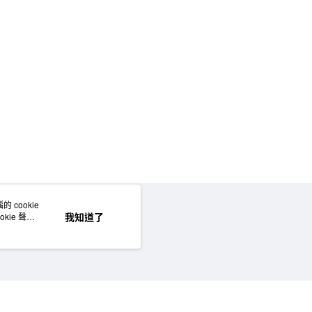
50，滿NT$2,000(含以上)免運費
門市自取
 cookie
網站地圖
我知道了
kie 聲明