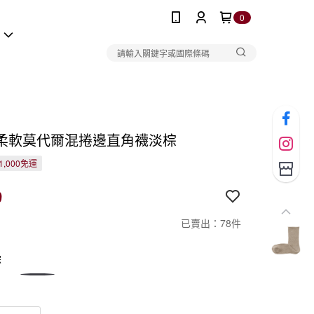
0
報
柔軟莫代爾混捲邊直角襪淡棕
1,000免運
9
已賣出：78件
棕