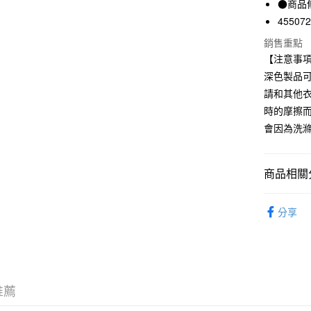
●商品
國泰世
45507
Apple Pay
臺灣中
銷售重點
匯豐（
街口支付
聯邦商
【注意事
元大商
悠遊付
深色製品
玉山商
請和其他
台新國
時的摩擦
台灣樂
運送方式
會因為洗
全家取貨
每筆NT$6
商品相關分
付款後全
女裝
女
每筆NT$6
分享
7-11取貨
每筆NT$6
付款後7-1
推薦
每筆NT$6