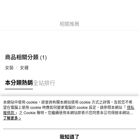
付款後全家取貨
每筆NT$65，滿NT$1,000(含以上)免運費
相關推薦
7-11取貨付款
每筆NT$65，滿NT$1,000(含以上)免運費
付款後7-11取貨
每筆NT$65，滿NT$1,000(含以上)免運費
商品相關分類 (1)
宅配
女裝
女襪
每筆NT$150，滿NT$2,000(含以上)免運費
本分類熱銷
全站排行
無印良品門市自取
免運費
本網站中使用 cookie，欲查詢有關本網站使用 cookie 方式之詳情，及若您不希
熱門標籤
望在電腦上使用 cookie 時應如何變更電腦的 cookie 設定，請參閱本網站「
隱私
權條款
」之 Cookie 聲明。您繼續使用本網站即表示您同意本公司得按本網站使
用條款之 Cookie 聲明使用 cookie。
了解更多 >
我知道了