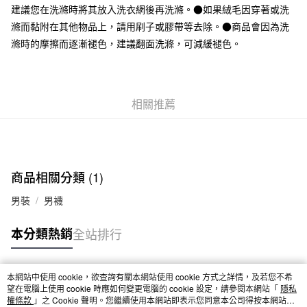
建議您在洗滌時將其放入洗衣網後再洗滌。●如果絨毛因穿著或洗
付款後全家取貨
滌而黏附在其他物品上，請用刷子或膠帶等去除。●商品會因為洗
每筆NT$65，滿NT$1,000(含以上)免運費
滌時的摩擦而逐漸褪色，建議翻面洗滌，可減緩褪色。
7-11取貨付款
每筆NT$65，滿NT$1,000(含以上)免運費
相關推薦
付款後7-11取貨
每筆NT$65，滿NT$1,000(含以上)免運費
宅配
每筆NT$150，滿NT$2,000(含以上)免運費
商品相關分類 (1)
無印良品門市自取
男裝
男襪
免運費
本分類熱銷
全站排行
本網站中使用 cookie，欲查詢有關本網站使用 cookie 方式之詳情，及若您不希
熱門標籤
望在電腦上使用 cookie 時應如何變更電腦的 cookie 設定，請參閱本網站「
隱私
權條款
」之 Cookie 聲明。您繼續使用本網站即表示您同意本公司得按本網站使