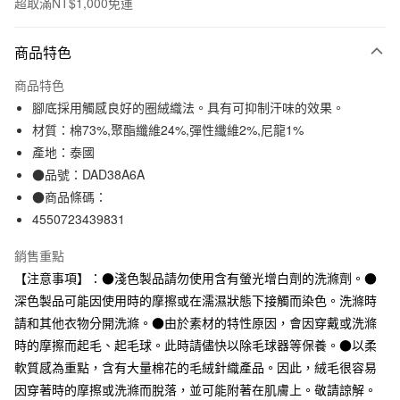
超取滿NT$1,000免運
付款方式
商品特色
信用卡一次付款
商品特色
信用卡分期付款
腳底採用觸感良好的圈絨織法。具有可抑制汗味的效果。
3 期 0 利率 每期
NT$33
21家銀行
材質：棉73%,聚酯纖維24%,彈性纖維2%,尼龍1%
產地：泰國
合作金庫商業銀行
第一商業銀行
超商取貨付款
華南商業銀行
彰化商業銀行
●品號：DAD38A6A
LINE Pay
上海商業儲蓄銀行
台北富邦商業銀行
●商品條碼：
國泰世華商業銀行
兆豐國際商業銀行
4550723439831
Apple Pay
臺灣中小企業銀行
台中商業銀行
匯豐（台灣）商業銀行
華泰商業銀行
銷售重點
街口支付
聯邦商業銀行
遠東國際商業銀行
【注意事項】：●淺色製品請勿使用含有螢光增白劑的洗滌劑。●
元大商業銀行
永豐商業銀行
悠遊付
深色製品可能因使用時的摩擦或在濡濕狀態下接觸而染色。洗滌時
玉山商業銀行
星展（台灣）商業銀行
請和其他衣物分開洗滌。●由於素材的特性原因，會因穿戴或洗滌
台新國際商業銀行
中國信託商業銀行
運送方式
台灣樂天信用卡公司
時的摩擦而起毛、起毛球。此時請儘快以除毛球器等保養。●以柔
全家取貨付款
軟質感為重點，含有大量棉花的毛絨針織產品。因此，絨毛很容易
每筆NT$65，滿NT$1,000(含以上)免運費
因穿著時的摩擦或洗滌而脫落，並可能附著在肌膚上。敬請諒解。