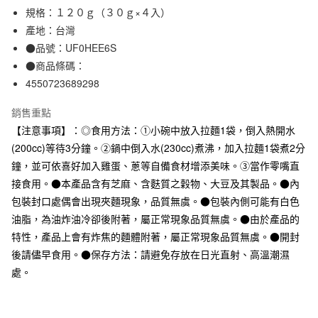
規格：１２０ｇ（３０ｇ×４入）
合作金庫商業銀行
第一商業銀行
超商取貨付款
華南商業銀行
彰化商業銀行
產地：台灣
LINE Pay
上海商業儲蓄銀行
台北富邦商業銀行
●品號：UF0HEE6S
國泰世華商業銀行
兆豐國際商業銀行
●商品條碼：
Apple Pay
臺灣中小企業銀行
台中商業銀行
4550723689298
匯豐（台灣）商業銀行
華泰商業銀行
街口支付
聯邦商業銀行
遠東國際商業銀行
銷售重點
元大商業銀行
永豐商業銀行
悠遊付
【注意事項】：◎食用方法：①小碗中放入拉麵1袋，倒入熱開水
玉山商業銀行
星展（台灣）商業銀行
(200cc)等待3分鐘。②鍋中倒入水(230cc)煮沸，加入拉麵1袋煮2分
台新國際商業銀行
中國信託商業銀行
運送方式
台灣樂天信用卡公司
鐘，並可依喜好加入雞蛋、蔥等自備食材增添美味。③當作零嘴直
全家取貨付款
接食用。●本產品含有芝麻、含麩質之穀物、大豆及其製品。●內
每筆NT$65，滿NT$1,000(含以上)免運費
包裝封口處偶會出現夾麵現象，品質無虞。●包裝內側可能有白色
油脂，為油炸油冷卻後附著，屬正常現象品質無虞。●由於產品的
付款後全家取貨
特性，產品上會有炸焦的麵體附著，屬正常現象品質無虞。●開封
每筆NT$65，滿NT$1,000(含以上)免運費
後請儘早食用。●保存方法：請避免存放在日光直射、高溫潮濕
7-11取貨付款
處。
每筆NT$65，滿NT$1,000(含以上)免運費
付款後7-11取貨