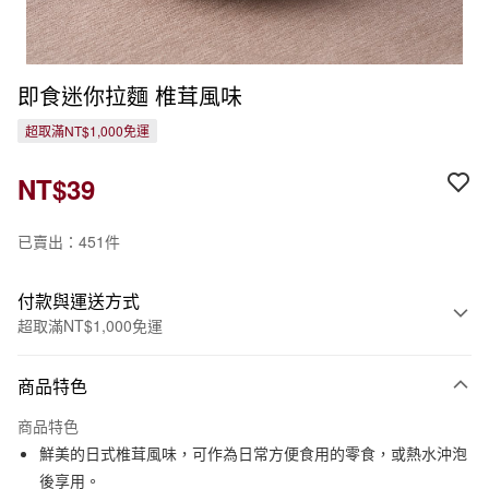
即食迷你拉麵 椎茸風味
超取滿NT$1,000免運
NT$39
已賣出：451件
付款與運送方式
超取滿NT$1,000免運
付款方式
商品特色
信用卡一次付款
商品特色
信用卡分期付款
鮮美的日式椎茸風味，可作為日常方便食用的零食，或熱水沖泡
3 期 0 利率 每期
NT$13
21家銀行
後享用。