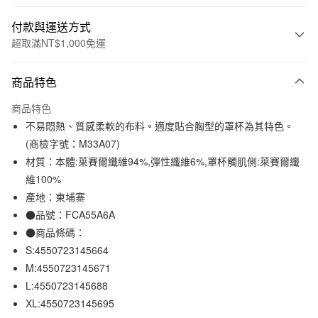
付款與運送方式
超取滿NT$1,000免運
付款方式
商品特色
信用卡一次付款
商品特色
信用卡分期付款
不易悶熱、質感柔軟的布料。適度貼合胸型的罩杯為其特色。
3 期 0 利率 每期
NT$166
21家銀行
(商檢字號：M33A07)
材質：本體:萊賽爾纖維94%,彈性纖維6%,罩杯觸肌側:萊賽爾纖
合作金庫商業銀行
第一商業銀行
超商取貨付款
華南商業銀行
彰化商業銀行
維100%
LINE Pay
上海商業儲蓄銀行
台北富邦商業銀行
產地：柬埔寨
國泰世華商業銀行
兆豐國際商業銀行
●品號：FCA55A6A
Apple Pay
臺灣中小企業銀行
台中商業銀行
●商品條碼：
匯豐（台灣）商業銀行
華泰商業銀行
街口支付
S:4550723145664
聯邦商業銀行
遠東國際商業銀行
M:4550723145671
元大商業銀行
永豐商業銀行
悠遊付
玉山商業銀行
星展（台灣）商業銀行
L:4550723145688
台新國際商業銀行
中國信託商業銀行
XL:4550723145695
運送方式
台灣樂天信用卡公司