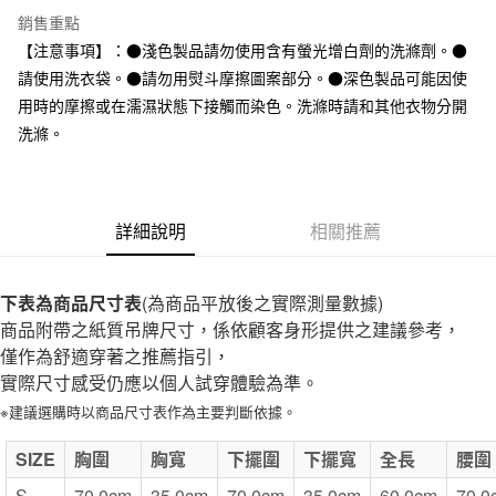
全家取貨付款
銷售重點
每筆NT$65，滿NT$1,000(含以上)免運費
【注意事項】：●淺色製品請勿使用含有螢光增白劑的洗滌劑。●
請使用洗衣袋。●請勿用熨斗摩擦圖案部分。●深色製品可能因使
付款後全家取貨
用時的摩擦或在濡濕狀態下接觸而染色。洗滌時請和其他衣物分開
每筆NT$65，滿NT$1,000(含以上)免運費
洗滌。
7-11取貨付款
每筆NT$65，滿NT$1,000(含以上)免運費
詳細說明
相關推薦
付款後7-11取貨
每筆NT$65，滿NT$1,000(含以上)免運費
下表為商品尺寸表
宅配
(為商品平放後之實際測量數據)
商品附帶之紙質吊牌尺寸，係依顧客身形提供之建議參考，
每筆NT$150，滿NT$2,000(含以上)免運費
僅作為舒適穿著之推薦指引，
無印良品門市自取
實際尺寸感受仍應以個人試穿體驗為準。
免運費
※建議選購時以商品尺寸表作為主要判斷依據。
SIZE
胸圍
胸寬
下擺圍
下擺寬
全長
腰圍
S
70.0cm
35.0cm
70.0cm
35.0cm
60.0cm
70.0