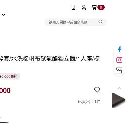
0
報
發套/水洗棉帆布聚氨酯獨立筒/1人座/棕
0,000免運
000
已賣出：1件
色