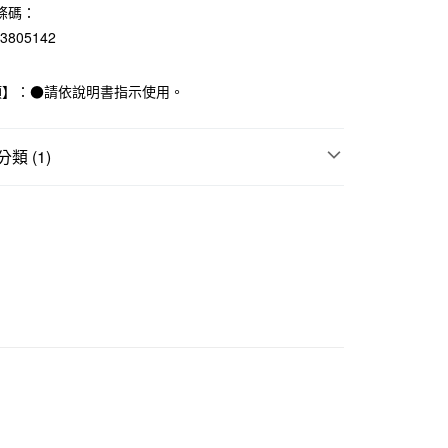
條碼：
台灣）商業銀行
華泰商業銀行
83805142
業銀行
遠東國際商業銀行
業銀行
永豐商業銀行
業銀行
星展（台灣）商業銀行
項】：●請依說明書指示使用。
際商業銀行
中國信託商業銀行
天信用卡公司
配送
查看運費
類 (1)
,000 (含以上) 免運費
他客廳家具