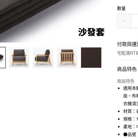
數量
付款與運
宅配滿NT$
付款方式
商品特色
信用卡一
商品特色
適用本體
信用卡分
座。布
3 期 
衣機清
材質：
合作金
LINE Pay
華南商
規格：
Apple Pay
上海商
產地：
國泰世
●品號：
街口支付
臺灣中