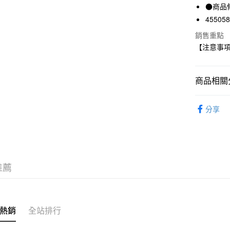
●商品
匯豐（
悠遊付
45505
聯邦商
元大商
銷售重點
玉山商
【注意事
運送方式
台新國
台灣樂
大型家具
商品相關分
滿 NT$30
家具
其
分享
推薦
熱銷
全站排行