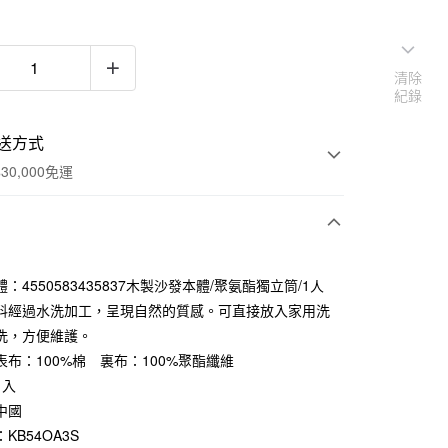
清除
紀錄
送方式
30,000免運
次付款
：4550583435837木製沙發本體/聚氨酯獨立筒/1人
期付款
料經過水洗加工，呈現自然的質感。可直接放入家用洗
0 利率 每期
NT$666
21家銀行
洗，方便維護。
表布：100%棉 裏布：100%聚酯纖維
庫商業銀行
第一商業銀行
業銀行
彰化商業銀行
1入
業儲蓄銀行
台北富邦商業銀行
中國
華商業銀行
兆豐國際商業銀行
KB54OA3S
小企業銀行
台中商業銀行