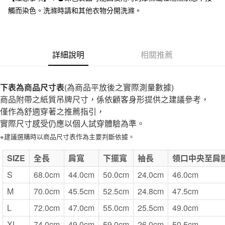
全家取貨付款
觸而染色。洗滌時請和其他衣物分開洗滌。
每筆NT$65，滿NT$1,000(含以上)免運費
付款後全家取貨
每筆NT$65，滿NT$1,000(含以上)免運費
詳細說明
相關推薦
7-11取貨付款
每筆NT$65，滿NT$1,000(含以上)免運費
下表為商品尺寸表
(為商品平放後之實際測量數據)
商品附帶之紙質吊牌尺寸，係依顧客身形提供之建議參考，
付款後7-11取貨
僅作為舒適穿著之推薦指引，
每筆NT$65，滿NT$1,000(含以上)免運費
實際尺寸感受仍應以個人試穿體驗為準。
宅配
※建議選購時以商品尺寸表作為主要判斷依據。
每筆NT$150，滿NT$2,000(含以上)免運費
SIZE
全長
肩寬
下擺寬
袖長
領口中央至肩
無印良品門市自取
S
68.0cm
44.0cm
50.0cm
24.0cm
46.0cm
免運費
M
70.0cm
45.5cm
52.5cm
24.8cm
47.5cm
L
72.0cm
47.0cm
55.0cm
25.5cm
49.0cm
XL
74.0cm
49.0cm
59.0cm
26.0cm
50.5cm