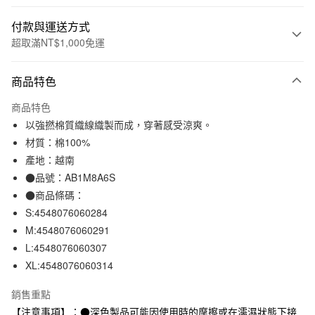
付款與運送方式
超取滿NT$1,000免運
付款方式
商品特色
信用卡一次付款
商品特色
信用卡分期付款
以強撚棉質織線織製而成，穿著感受涼爽。
3 期 0 利率 每期
NT$230
21家銀行
材質：棉100%
產地：越南
合作金庫商業銀行
第一商業銀行
超商取貨付款
華南商業銀行
彰化商業銀行
●品號：AB1M8A6S
LINE Pay
上海商業儲蓄銀行
台北富邦商業銀行
●商品條碼：
國泰世華商業銀行
兆豐國際商業銀行
S:4548076060284
Apple Pay
臺灣中小企業銀行
台中商業銀行
M:4548076060291
匯豐（台灣）商業銀行
華泰商業銀行
街口支付
L:4548076060307
聯邦商業銀行
遠東國際商業銀行
XL:4548076060314
元大商業銀行
永豐商業銀行
悠遊付
玉山商業銀行
星展（台灣）商業銀行
銷售重點
台新國際商業銀行
中國信託商業銀行
運送方式
台灣樂天信用卡公司
【注意事項】：●深色製品可能因使用時的摩擦或在濡濕狀態下接