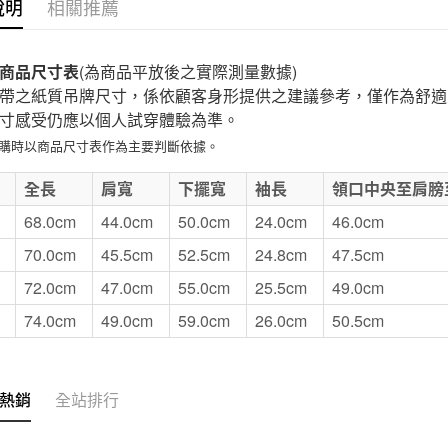
說明
相關推薦
付款後7-1
每筆NT$6
商品尺寸表
(為商品平放後之實際測量數據)
宅配
帶之紙質吊牌尺寸，係依顧客身形提供之建議參考，僅作為舒適
每筆NT$1
寸感受仍應以個人試穿體驗為準。
無印良品
選購時以商品尺寸表作為主要判斷依據。
免運費
E
全長
肩寬
下擺寬
袖長
領口中央至肩膀
68.0cm
44.0cm
50.0cm
24.0cm
46.0cm
70.0cm
45.5cm
52.5cm
24.8cm
47.5cm
72.0cm
47.0cm
55.0cm
25.5cm
49.0cm
74.0cm
49.0cm
59.0cm
26.0cm
50.5cm
熱銷
全站排行