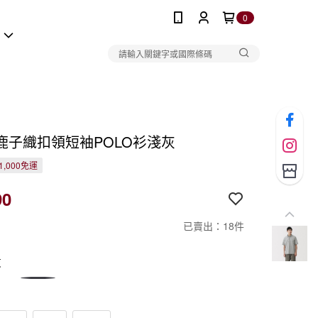
0
報
鹿子織扣領短袖POLO衫淺灰
1,000免運
90
已賣出：18件
灰