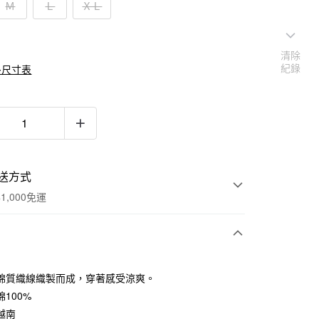
Ｍ
Ｌ
ＸＬ
清除
紀錄
多尺寸表
送方式
1,000免運
次付款
棉質織線織製而成，穿著感受涼爽。
期付款
100%
0 利率 每期
NT$230
21家銀行
越南