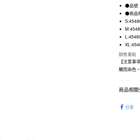
●品號：
合作金
超商取貨
華南商
●商品
LINE Pay
上海商
S:4548
國泰世
M:454
Apple Pay
臺灣中
L:4548
匯豐（
街口支付
XL:454
聯邦商
元大商
悠遊付
銷售重點
玉山商
【注意事
台新國
觸而染色
台灣樂
運送方式
全家取貨
商品相關分
每筆NT$6
男裝
男
付款後全
分享
感謝爸爸｜
每筆NT$6
7-11取貨
每筆NT$6