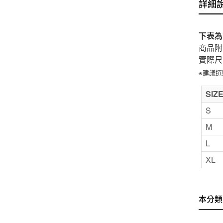
詳細
下表為
商品附
實際尺
※建議
SIZ
S
M
L
XL
本分類