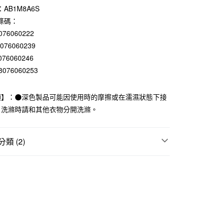
AB1M8A6S
庫商業銀行
第一商業銀行
付款
業銀行
彰化商業銀行
條碼：
業儲蓄銀行
台北富邦商業銀行
076060222
華商業銀行
兆豐國際商業銀行
8076060239
小企業銀行
台中商業銀行
076060246
台灣）商業銀行
華泰商業銀行
8076060253
業銀行
遠東國際商業銀行
業銀行
永豐商業銀行
業銀行
星展（台灣）商業銀行
項】：●深色製品可能因使用時的摩擦或在濡濕狀態下接
際商業銀行
中國信託商業銀行
。洗滌時請和其他衣物分開洗滌。
天信用卡公司
付款
類 (2)
5，滿NT$1,000(含以上)免運費
上衣
家取貨
精選好禮💞
5，滿NT$1,000(含以上)免運費
付款
5，滿NT$1,000(含以上)免運費