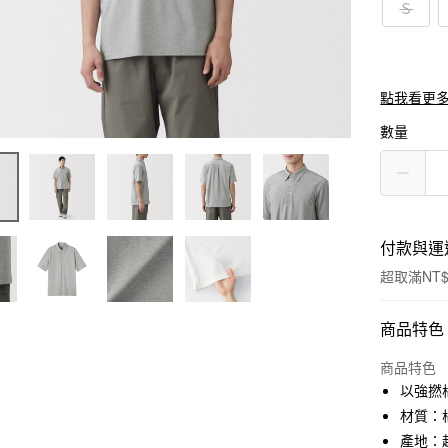
Ｓ
點我看更
數量
付款與運
超取滿NT$
付款方式
商品特色
信用卡一
商品特色
以強撚
信用卡分
材質：棉
3 期 
產地：