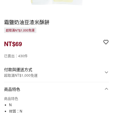
霜鹽奶油豆渣米酥餅
超取滿NT$1,000免運
NT$69
已賣出：430件
付款與運送方式
超取滿NT$1,000免運
付款方式
商品特色
信用卡一次付款
商品特色
信用卡分期付款
N
3 期 0 利率 每期
NT$23
21家銀行
材質：N