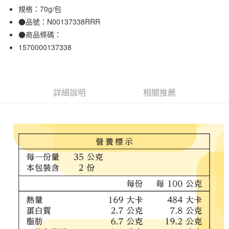
規格：70g/包
合作金庫商業銀行
第一商業銀行
超商取貨付款
華南商業銀行
彰化商業銀行
●品號：N00137338RRR
LINE Pay
上海商業儲蓄銀行
台北富邦商業銀行
●商品條碼：
國泰世華商業銀行
兆豐國際商業銀行
1570000137338
Apple Pay
臺灣中小企業銀行
台中商業銀行
匯豐（台灣）商業銀行
華泰商業銀行
街口支付
聯邦商業銀行
遠東國際商業銀行
元大商業銀行
永豐商業銀行
悠遊付
詳細說明
相關推薦
玉山商業銀行
星展（台灣）商業銀行
台新國際商業銀行
中國信託商業銀行
運送方式
台灣樂天信用卡公司
全家取貨付款
每筆NT$65，滿NT$1,000(含以上)免運費
付款後全家取貨
每筆NT$65，滿NT$1,000(含以上)免運費
7-11取貨付款
每筆NT$65，滿NT$1,000(含以上)免運費
付款後7-11取貨