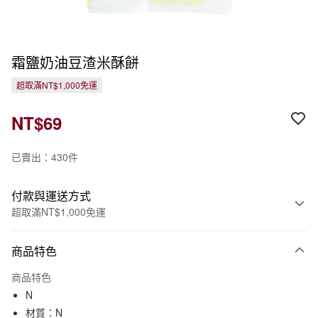
霜鹽奶油豆渣米酥餅
超取滿NT$1,000免運
NT$69
已賣出：430件
付款與運送方式
超取滿NT$1,000免運
付款方式
商品特色
信用卡一次付款
商品特色
信用卡分期付款
N
3 期 0 利率 每期
NT$23
21家銀行
材質：N