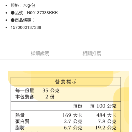
規格：70g/包
合作金庫商業銀行
第一商業銀行
超商取貨付款
華南商業銀行
彰化商業銀行
●品號：N00137338RRR
LINE Pay
上海商業儲蓄銀行
台北富邦商業銀行
●商品條碼：
國泰世華商業銀行
兆豐國際商業銀行
1570000137338
Apple Pay
臺灣中小企業銀行
台中商業銀行
匯豐（台灣）商業銀行
華泰商業銀行
街口支付
聯邦商業銀行
遠東國際商業銀行
元大商業銀行
永豐商業銀行
悠遊付
詳細說明
相關推薦
玉山商業銀行
星展（台灣）商業銀行
台新國際商業銀行
中國信託商業銀行
運送方式
台灣樂天信用卡公司
全家取貨付款
每筆NT$65，滿NT$1,000(含以上)免運費
付款後全家取貨
每筆NT$65，滿NT$1,000(含以上)免運費
7-11取貨付款
每筆NT$65，滿NT$1,000(含以上)免運費
付款後7-11取貨