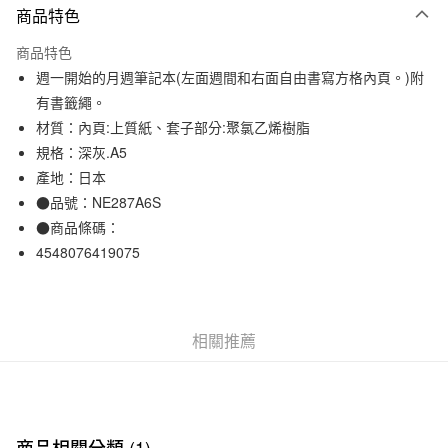
商品特色
信用卡一次付款
商品特色
信用卡分期付款
週一開始的月週筆記本(左面週間和右面自由書寫方格內頁。)附
3 期 0 利率 每期
NT$88
21家銀行
有書籤繩。
材質：內頁:上質紙、套子部分:聚氯乙烯樹脂
合作金庫商業銀行
第一商業銀行
超商取貨付款
華南商業銀行
彰化商業銀行
規格：深灰.A5
LINE Pay
上海商業儲蓄銀行
台北富邦商業銀行
產地：日本
國泰世華商業銀行
兆豐國際商業銀行
●品號：NE287A6S
Apple Pay
臺灣中小企業銀行
台中商業銀行
●商品條碼：
匯豐（台灣）商業銀行
華泰商業銀行
街口支付
4548076419075
聯邦商業銀行
遠東國際商業銀行
元大商業銀行
永豐商業銀行
悠遊付
玉山商業銀行
星展（台灣）商業銀行
台新國際商業銀行
中國信託商業銀行
運送方式
相關推薦
台灣樂天信用卡公司
全家取貨付款
每筆NT$65，滿NT$1,000(含以上)免運費
付款後全家取貨
商品相關分類 (1)