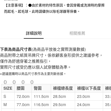
全家取貨付款
【注意事項】：●由於素材的特性原因，會因穿戴或洗滌時的摩擦
每筆NT$65，滿NT$1,000(含以上)免運費
而起毛、起毛球。此時請儘快以除毛球器等保養。
付款後全家取貨
每筆NT$65，滿NT$1,000(含以上)免運費
詳細說明
相關推薦
7-11取貨付款
每筆NT$65，滿NT$1,000(含以上)免運費
下表為商品尺寸表
(為商品平放後之實際測量數據)
付款後7-11取貨
商品附帶之紙質吊牌尺寸，係依顧客身形提供之建議參考，
每筆NT$65，滿NT$1,000(含以上)免運費
僅作為舒適穿著之推薦指引，
實際尺寸感受仍應以個人試穿體驗為準。
宅配
※建議選購時以商品尺寸表作為主要判斷依據。
每筆NT$150，滿NT$2,000(含以上)免運費
（） （） （） （）
無印良品門市自取
SIZE
腰圍
臀圍
褲檔總長度
褲檔以下長度
褲
免運費
S
72.0cm
111.5cm
28.5cm
23.0cm
33
M
77.0cm
116.5cm
29.5cm
24.0cm
35