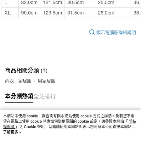
L
82.0cm
121.5cm
30.5cm
25.0cm
36
XL
90.0cm
129.5cm
31.5cm
26.0cm
38
顯示電腦版詳細說明
商品相關分類 (1)
内衣｜家居服
男家居服
本分類熱銷
全站排行
本網站中使用 cookie，欲查詢有關本網站使用 cookie 方式之詳情，及若您不希
熱門標籤
望在電腦上使用 cookie 時應如何變更電腦的 cookie 設定，請參閱本網站「
隱私
權條款
」之 Cookie 聲明。您繼續使用本網站即表示您同意本公司得按本網站使
用條款之 Cookie 聲明使用 cookie。
了解更多 >