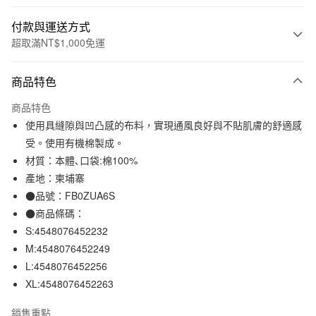
付款與運送方式
超取滿NT$1,000免運
付款方式
商品特色
信用卡一次付款
商品特色
信用卡分期付款
使用具縫隙與凹凸感的布料，實現通風良好與不貼肌膚的舒適感
3 期 0 利率 每期
NT$196
21家銀行
受。使用有機棉製成。
材質：本體､口袋:棉100%
合作金庫商業銀行
第一商業銀行
超商取貨付款
華南商業銀行
彰化商業銀行
產地：柬埔寨
LINE Pay
上海商業儲蓄銀行
台北富邦商業銀行
●品號：FB0ZUA6S
國泰世華商業銀行
兆豐國際商業銀行
●商品條碼：
Apple Pay
臺灣中小企業銀行
台中商業銀行
S:4548076452232
匯豐（台灣）商業銀行
華泰商業銀行
街口支付
M:4548076452249
聯邦商業銀行
遠東國際商業銀行
L:4548076452256
元大商業銀行
永豐商業銀行
悠遊付
玉山商業銀行
星展（台灣）商業銀行
XL:4548076452263
台新國際商業銀行
中國信託商業銀行
運送方式
台灣樂天信用卡公司
銷售重點