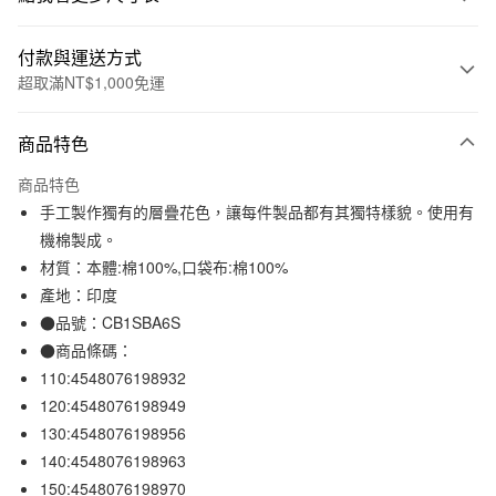
付款與運送方式
超取滿NT$1,000免運
付款方式
商品特色
信用卡一次付款
商品特色
信用卡分期付款
手工製作獨有的層疊花色，讓每件製品都有其獨特樣貌。使用有
3 期 0 利率 每期
NT$264
21家銀行
機棉製成。
材質：本體:棉100%,口袋布:棉100%
合作金庫商業銀行
第一商業銀行
超商取貨付款
華南商業銀行
彰化商業銀行
產地：印度
LINE Pay
上海商業儲蓄銀行
台北富邦商業銀行
●品號：CB1SBA6S
國泰世華商業銀行
兆豐國際商業銀行
●商品條碼：
Apple Pay
臺灣中小企業銀行
台中商業銀行
110:4548076198932
匯豐（台灣）商業銀行
華泰商業銀行
街口支付
120:4548076198949
聯邦商業銀行
遠東國際商業銀行
130:4548076198956
元大商業銀行
永豐商業銀行
悠遊付
玉山商業銀行
星展（台灣）商業銀行
140:4548076198963
台新國際商業銀行
中國信託商業銀行
150:4548076198970
運送方式