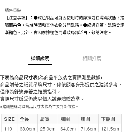
台灣樂天信用卡公司
全家取貨付款
銷售重點
每筆NT$65，滿NT$1,000(含以上)免運費
【注意事項】：●深色製品可能因使用時的摩擦或在濡濕狀態下接
觸而染色。洗滌時請和其他衣物分開洗滌。●經過穿著、洗滌會逐
付款後全家取貨
漸褪色。另外，會因摩擦褪色而導致局部泛白，敬請注意。
每筆NT$65，滿NT$1,000(含以上)免運費
7-11取貨付款
每筆NT$65，滿NT$1,000(含以上)免運費
詳細說明
相關推薦
付款後7-11取貨
每筆NT$65，滿NT$1,000(含以上)免運費
下表為商品尺寸表
(為商品平放後之實際測量數據)
商品附帶之紙質吊牌尺寸，係依顧客身形提供之建議參考，
宅配
僅作為舒適穿著之推薦指引，
每筆NT$150，滿NT$2,000(含以上)免運費
實際尺寸感受仍應以個人試穿體驗為準。
無印良品門市自取
※建議選購時以商品尺寸表作為主要判斷依據。
免運費
SIZE
全長
肩寬
胸圍
腰圍
下擺圍
110
68.0cm
25.0cm
64.0cm
71.6cm
121.5cm