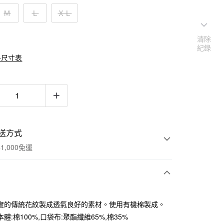
Ｍ
Ｌ
ＸＬ
清除
紀錄
多尺寸表
送方式
1,000免運
次付款
度的傳統花紋製成透氣良好的素材。使用有機棉製成。
期付款
體:棉100%,口袋布:聚酯纖維65%,棉35%