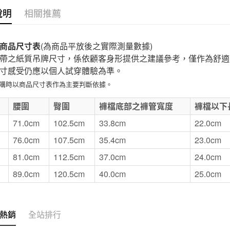
說明
相關推薦
付款後7-1
每筆NT$6
商品尺寸表
(為商品平放後之實際測量數據)
宅配
帶之紙質吊牌尺寸，係依顧客身形提供之建議參考，僅作為舒適
每筆NT$1
寸感受仍應以個人試穿體驗為準。
無印良品
選購時以商品尺寸表作為主要判斷依據。
免運費
E
腰圍
臀圍
褲檔底部之褲管寬度
褲檔以下
71.0cm
102.5cm
33.8cm
22.0cm
76.0cm
107.5cm
35.4cm
23.0cm
81.0cm
112.5cm
37.0cm
24.0cm
89.0cm
120.5cm
40.0cm
25.0cm
熱銷
全站排行