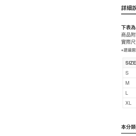
詳細
下表為
商品附
實際尺
※建議
SIZ
S
M
L
XL
本分類