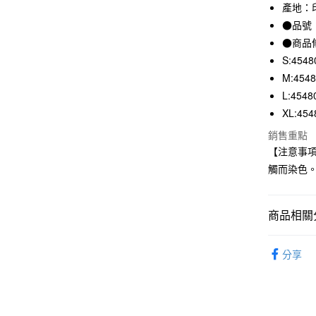
3 期 
產地：
●品號：
合作金
超商取貨
華南商
●商品
LINE Pay
上海商
S:4548
國泰世
M:454
Apple Pay
臺灣中
L:4548
匯豐（
街口支付
XL:454
聯邦商
元大商
悠遊付
銷售重點
玉山商
【注意事
台新國
觸而染色
台灣樂
運送方式
全家取貨
商品相關分
每筆NT$6
男裝
男
付款後全
分享
每筆NT$6
7-11取貨
每筆NT$6