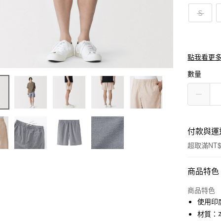
Ｓ
點我看更
數量
付款與運
超取滿NT$
付款方式
商品特色
信用卡一
商品特色
使用印
信用卡分
材質：本