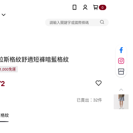
0
報
拉斯格紋舒適短褲暗藍格紋
1,000免運
72
已賣出：32件
藍格紋