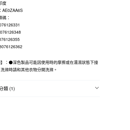
0 利率 每期
NT$157
21家銀行
印度
AE0ZAA6S
庫商業銀行
第一商業銀行
付款
業銀行
彰化商業銀行
條碼：
業儲蓄銀行
台北富邦商業銀行
076126331
華商業銀行
兆豐國際商業銀行
8076126348
小企業銀行
台中商業銀行
076126355
台灣）商業銀行
華泰商業銀行
8076126362
業銀行
遠東國際商業銀行
業銀行
永豐商業銀行
業銀行
星展（台灣）商業銀行
項】：●深色製品可能因使用時的摩擦或在濡濕狀態下接
際商業銀行
中國信託商業銀行
。洗滌時請和其他衣物分開洗滌。
天信用卡公司
付款
類 (1)
5，滿NT$1,000(含以上)免運費
褲
家取貨
5，滿NT$1,000(含以上)免運費
付款
5，滿NT$1,000(含以上)免運費