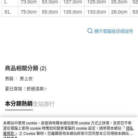
L
73.0cm
53.0cm
127.0cm
125.0cm
25.5cm
52
XL
75.0cm
55.0cm
135.0cm
133.0cm
26.0cm
53
顯示電腦版詳細說明
商品相關分類 (2)
男裝
男上衣
夏日穿搭｜舒適清爽✨
本分類熱銷
全站排行
本網站中使用 cookie，欲查詢有關本網站使用 cookie 方式之詳情，及若您不希
熱門標籤
望在電腦上使用 cookie 時應如何變更電腦的 cookie 設定，請參閱本網站「
隱私
權條款
」之 Cookie 聲明。您繼續使用本網站即表示您同意本公司得按本網站使