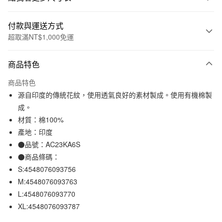
付款與運送方式
超取滿NT$1,000免運
付款方式
商品特色
信用卡一次付款
商品特色
信用卡分期付款
源自印度的傳統花紋，使用透氣良好的素材製成。使用有機棉製
3 期 0 利率 每期
NT$184
21家銀行
成。
材質：棉100%
合作金庫商業銀行
第一商業銀行
超商取貨付款
華南商業銀行
彰化商業銀行
產地：印度
LINE Pay
上海商業儲蓄銀行
台北富邦商業銀行
●品號：AC23KA6S
國泰世華商業銀行
兆豐國際商業銀行
●商品條碼：
Apple Pay
臺灣中小企業銀行
台中商業銀行
S:4548076093756
匯豐（台灣）商業銀行
華泰商業銀行
街口支付
M:4548076093763
聯邦商業銀行
遠東國際商業銀行
L:4548076093770
元大商業銀行
永豐商業銀行
悠遊付
玉山商業銀行
星展（台灣）商業銀行
XL:4548076093787
台新國際商業銀行
中國信託商業銀行
運送方式