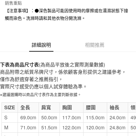
台灣樂天信用卡公司
銷售重點
全家取貨付款
【注意事項】：●深色製品可能因使用時的摩擦或在濡濕狀態下接
每筆NT$65，滿NT$1,000(含以上)免運費
觸而染色。洗滌時請和其他衣物分開洗滌。
付款後全家取貨
每筆NT$65，滿NT$1,000(含以上)免運費
詳細說明
相關推薦
7-11取貨付款
每筆NT$65，滿NT$1,000(含以上)免運費
下表為商品尺寸表
(為商品平放後之實際測量數據)
付款後7-11取貨
商品附帶之紙質吊牌尺寸，係依顧客身形提供之建議參考，
每筆NT$65，滿NT$1,000(含以上)免運費
僅作為舒適穿著之推薦指引，
實際尺寸感受仍應以個人試穿體驗為準。
宅配
※建議選購時以商品尺寸表作為主要判斷依據。
每筆NT$150，滿NT$2,000(含以上)免運費
無印良品門市自取
SIZE
全長
肩寬
胸圍
腰圍
袖長
領
免運費
S
69.0cm
50.0cm
117.0cm
115.0cm
24.0cm
49
M
71.0cm
51.5cm
122.0cm
120.0cm
24.8cm
50