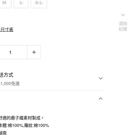
Ｍ
Ｌ
ＸＬ
清除
紀錄
多尺寸表
送方式
1,000免運
次付款
舒適的鹿子織素材製成。
期付款
體:棉100%,羅紋:棉100%
0 利率 每期
NT$230
21家銀行
越南