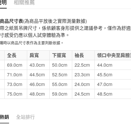
說明
相關推薦
付款後7-1
每筆NT$6
商品尺寸表
(為商品平放後之實際測量數據)
宅配
帶之紙質吊牌尺寸，係依顧客身形提供之建議參考，僅作為舒適
每筆NT$1
寸感受仍應以個人試穿體驗為準。
無印良品
選購時以商品尺寸表作為主要判斷依據。
免運費
E
全長
肩寬
下擺寬
袖長
領口中央至肩膀
69.0cm
43.0cm
50.0cm
22.5cm
44.0cm
71.0cm
44.5cm
52.5cm
23.3cm
45.5cm
73.0cm
46.0cm
55.0cm
24.0cm
47.0cm
75.0cm
48.0cm
59.0cm
24.5cm
48.5cm
熱銷
全站排行