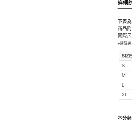
詳細
下表為
商品附
實際尺
※建議
SIZ
S
M
L
XL
本分類