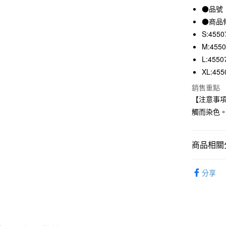
●品號：
合作金
超商取貨
華南商
●商品
LINE Pay
上海商
S:4550
國泰世
M:455
Apple Pay
臺灣中
L:4550
匯豐（
街口支付
XL:455
聯邦商
元大商
悠遊付
銷售重點
玉山商
【注意事
台新國
觸而染色
台灣樂
運送方式
全家取貨
商品相關分
每筆NT$6
男裝
男
付款後全
分享
每筆NT$6
7-11取貨
每筆NT$6