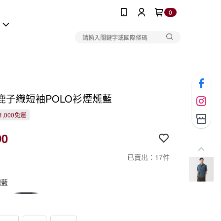
0
報
鹿子織短袖POLO衫煙燻藍
1,000免運
90
已賣出：17件
燻藍