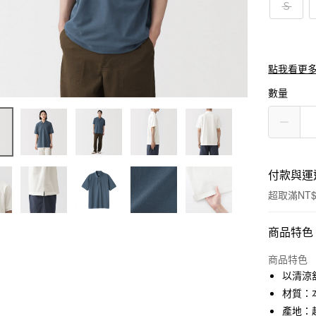
Ｓ
點我看更
數量
付款與運
超取滿NT$
付款方式
商品特色
信用卡一
商品特色
以清涼
信用卡分
材質：本
3 期 
產地：